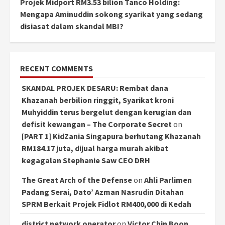
Projek Midport RM3.53 bilion Tanco Holding:
Mengapa Aminuddin sokong syarikat yang sedang
disiasat dalam skandal MBI?
RECENT COMMENTS
SKANDAL PROJEK DESARU: Rembat dana
Khazanah berbilion ringgit, Syarikat kroni
Muhyiddin terus bergelut dengan kerugian dan
defisit kewangan – The Corporate Secret
on
[PART 1] KidZania Singapura berhutang Khazanah
RM184.17 juta, dijual harga murah akibat
kegagalan Stephanie Saw CEO DRH
The Great Arch of the Defense
on
Ahli Parlimen
Padang Serai, Dato’ Azman Nasrudin Ditahan
SPRM Berkait Projek Fidlot RM400,000 di Kedah
district network operator
on
Victor Chin Boon