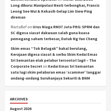
Long diburu: Manipulasi NexG terbongkar, Francis
Leong See Wui & Kekasih Gelap Lim Siew Ping
direman
MartaBef
on
Urus Niaga RM37 Juta PRG: SPRM dan
SC digesa siasat dakwaan salah guna kuasa
pemegang saham terbesar, Datuk Ng Yan Cheng
Skim emas “Tok Belagak” bakal berulang,
Kerajaan digesa siasat & serbu Skim Kedai Emas
Sri Semantan elak pelabur tersontot lagi! – The
Corporate Secret
on
Kedai Emas Sri Semantan
satu lagi skim pelaburan emas ‘scammer’ langgar
undang-undang Suruhanjaya Sekuriti & BNM
ARCHIVES
August 2026