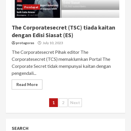
Pendapat
The Corporatesecret (TSC) tiada kaitan
dengan Edisi Siasat (ES)
protagoras
July 10, 2023
The Corporatesecret Pihak editor The
Corporatesecret (TCS) memaklumkan Portal The
Corporate Secret tidak mempunyai kaitan dengan
pengendali...
Read More
Posts
1
2
Next
pagination
SEARCH