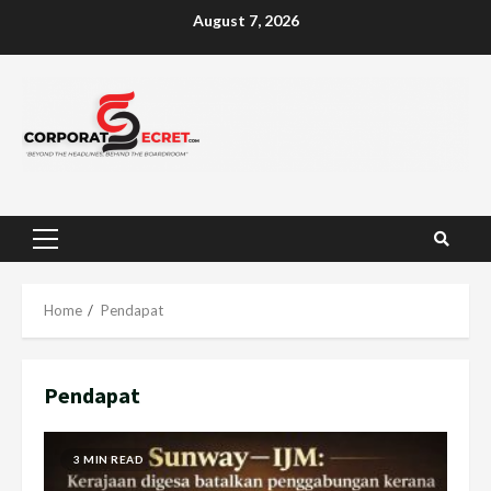
Skip
August 7, 2026
to
content
Primary
Menu
Home
Pendapat
Pendapat
3 MIN READ