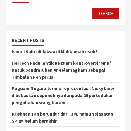
SEARCH
RECENT POSTS
Ismail Sabri didakwa di Mahkamah esok?
HeiTech Padu lantik peguam kontroversi ‘Mr R’
Datuk Sandraruben Aneelamagham sebagai
Timbalan Pengerusi
Peguam Negara terima representasi: Nicky Liow
dibebaskan sepenuhnya daripada 26 pertuduhan
pengubahan wang haram
Krishnan Tan berundur dari IJM, namun siasatan
SPRM belum berakhir