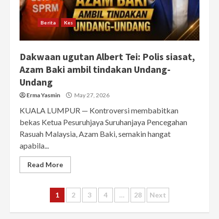
Berita
Kes
Dakwaan ugutan Albert Tei: Polis siasat,
Azam Baki ambil tindakan Undang-
Undang
Erma Yasmin
May 27, 2026
KUALA LUMPUR — Kontroversi membabitkan
bekas Ketua Pesuruhjaya Suruhanjaya Pencegahan
Rasuah Malaysia, Azam Baki, semakin hangat
apabila...
Read More
Posts
1
2
3
4
…
28
Next
pagination