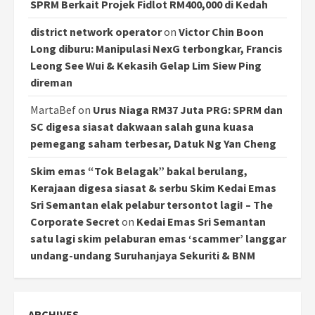
SPRM Berkait Projek Fidlot RM400,000 di Kedah
district network operator
on
Victor Chin Boon
Long diburu: Manipulasi NexG terbongkar, Francis
Leong See Wui & Kekasih Gelap Lim Siew Ping
direman
MartaBef
on
Urus Niaga RM37 Juta PRG: SPRM dan
SC digesa siasat dakwaan salah guna kuasa
pemegang saham terbesar, Datuk Ng Yan Cheng
Skim emas “Tok Belagak” bakal berulang,
Kerajaan digesa siasat & serbu Skim Kedai Emas
Sri Semantan elak pelabur tersontot lagi! – The
Corporate Secret
on
Kedai Emas Sri Semantan
satu lagi skim pelaburan emas ‘scammer’ langgar
undang-undang Suruhanjaya Sekuriti & BNM
ARCHIVES