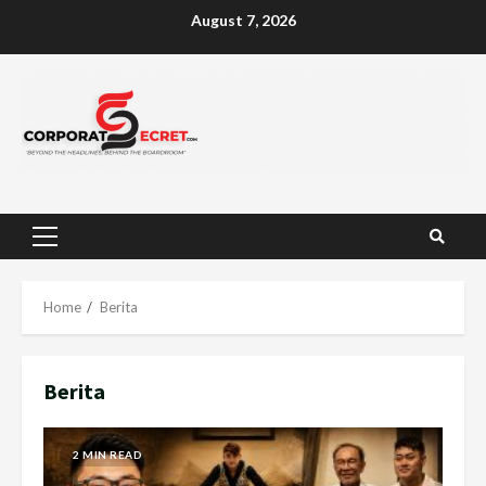
Skip
August 7, 2026
to
content
Primary
Menu
Home
Berita
Berita
2 MIN READ