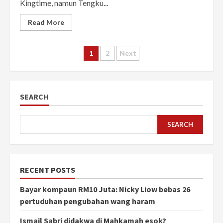
Kingtime, namun Tengku...
Read More
Posts
1
2
Next
pagination
SEARCH
SEARCH
RECENT POSTS
Bayar kompaun RM10 Juta: Nicky Liow bebas 26
pertuduhan pengubahan wang haram
Ismail Sabri didakwa di Mahkamah esok?