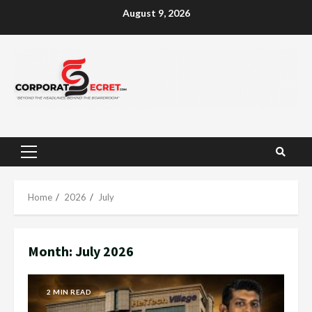
Skip
August 9, 2026
to
content
Primary
Menu
Home
2026
July
Month:
July 2026
2 MIN READ