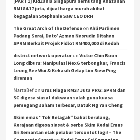
[PART 1] KidZania Singapura berhutang Khazanah
RM184.17 juta, dijual harga murah akibat
kegagalan Stephanie Saw CEO DRH
The Great Arch of the Defense
on
Ahli Parlimen
Padang Serai, Dato’ Azman Nasrudin Ditahan
SPRM Berkait Projek Fidlot RM400,000 di Kedah
district network operator
on
Victor Chin Boon
Long diburu: Manipulasi NexG terbongkar, Francis
Leong See Wui & Kekasih Gelap Lim Siew Ping
direman
MartaBef
on
Urus Niaga RM37 Juta PRG: SPRM dan
SC digesa siasat dakwaan salah guna kuasa
pemegang saham terbesar, Datuk Ng Yan Cheng
Skim emas “Tok Belagak” bakal berulang,
Kerajaan digesa siasat & serbu Skim Kedai Emas
Sri Semantan elak pelabur tersontot lagi! – The
Corporate Secret
on
Kedai Emas Sri Semantan