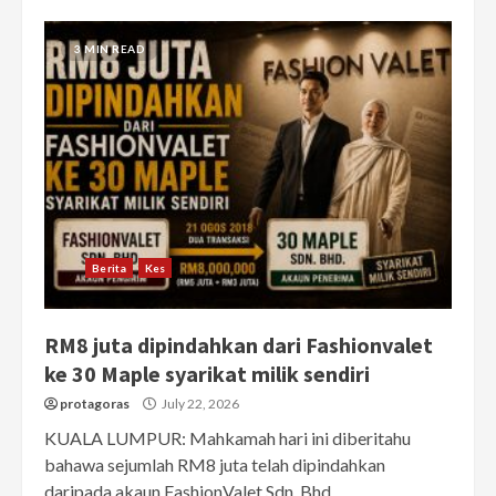
3 MIN READ
Berita
Kes
RM8 juta dipindahkan dari Fashionvalet
ke 30 Maple syarikat milik sendiri
protagoras
July 22, 2026
KUALA LUMPUR: Mahkamah hari ini diberitahu
bahawa sejumlah RM8 juta telah dipindahkan
daripada akaun FashionValet Sdn. Bhd....