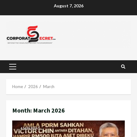
Skip
August 7, 2026
to
content
Primary
Menu
Home
2026
March
Month:
March 2026
4 MIN READ