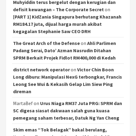
Muhyiddin terus bergelut dengan kerugian dan
defisit kewangan – The Corporate Secret
on
[PART 1] KidZania Singapura berhutang Khazanah
RM184.17 juta, dijual harga murah akibat
kegagalan Stephanie Saw CEO DRH
The Great Arch of the Defense
on
Ahli Parlimen
Padang Serai, Dato’ Azman Nasrudin Ditahan
SPRM Berkait Projek Fidlot RM400,000 di Kedah
district network operator
on
Victor Chin Boon
Long diburu: Manipulasi NexG terbongkar, Francis
Leong See Wui & Kekasih Gelap Lim Siew Ping
direman
MartaBef
on
Urus Niaga RM37 Juta PRG: SPRM dan
SC digesa siasat dakwaan salah guna kuasa
pemegang saham terbesar, Datuk Ng Yan Cheng
Skim emas “Tok Belagak” bakal berulang,