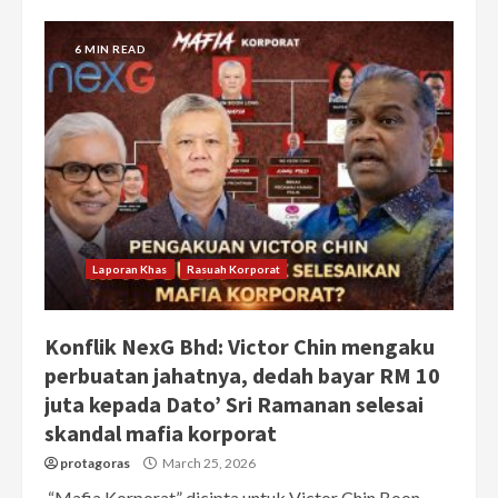
6 MIN READ
Laporan Khas
Rasuah Korporat
Konflik NexG Bhd: Victor Chin mengaku
perbuatan jahatnya, dedah bayar RM 10
juta kepada Dato’ Sri Ramanan selesai
skandal mafia korporat
protagoras
March 25, 2026
“Mafia Korporat” dicipta untuk Victor Chin Boon