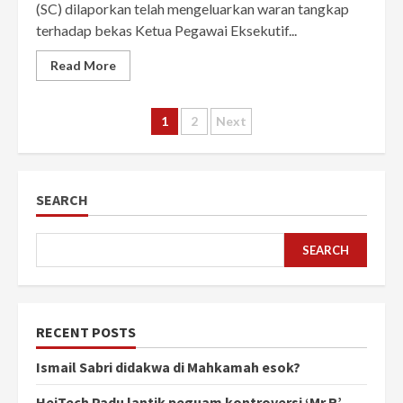
(SC) dilaporkan telah mengeluarkan waran tangkap
terhadap bekas Ketua Pegawai Eksekutif...
Read More
Posts
1
2
Next
pagination
SEARCH
SEARCH
RECENT POSTS
Ismail Sabri didakwa di Mahkamah esok?
HeiTech Padu lantik peguam kontroversi ‘Mr R’