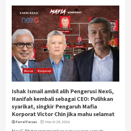
4 MIN READ
Bursa
Korporat
Ishak Ismail ambil alih Pengerusi NexG,
Hanifah kembali sebagai CEO: Pulihkan
syarikat, singkir Pengaruh Mafia
Korporat Victor Chin jika mahu selamat
Farrel Farzan
March 28, 2026
NexG Bhd mengumumkan penyusunan semula