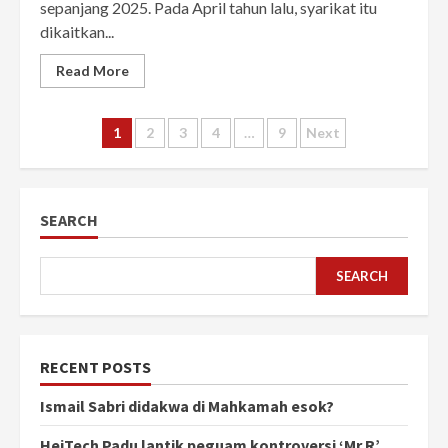
sepanjang 2025. Pada April tahun lalu, syarikat itu
dikaitkan...
Read More
Posts
1
2
3
4
…
9
Next
pagination
SEARCH
SEARCH
RECENT POSTS
Ismail Sabri didakwa di Mahkamah esok?
HeiTech Padu lantik peguam kontroversi ‘Mr R’