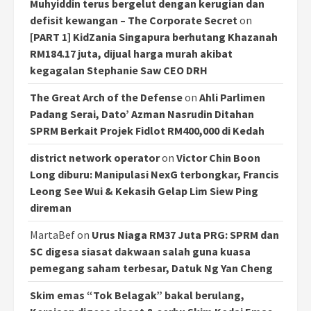
Muhyiddin terus bergelut dengan kerugian dan
defisit kewangan – The Corporate Secret
on
[PART 1] KidZania Singapura berhutang Khazanah
RM184.17 juta, dijual harga murah akibat
kegagalan Stephanie Saw CEO DRH
The Great Arch of the Defense
on
Ahli Parlimen
Padang Serai, Dato’ Azman Nasrudin Ditahan
SPRM Berkait Projek Fidlot RM400,000 di Kedah
district network operator
on
Victor Chin Boon
Long diburu: Manipulasi NexG terbongkar, Francis
Leong See Wui & Kekasih Gelap Lim Siew Ping
direman
MartaBef
on
Urus Niaga RM37 Juta PRG: SPRM dan
SC digesa siasat dakwaan salah guna kuasa
pemegang saham terbesar, Datuk Ng Yan Cheng
Skim emas “Tok Belagak” bakal berulang,