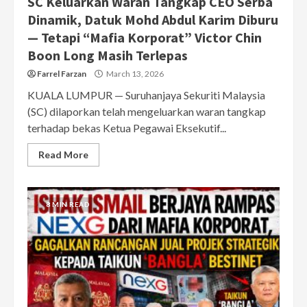
SC Keluarkan Waran Tangkap CEO Serba
Dinamik, Datuk Mohd Abdul Karim Diburu
— Tetapi “Mafia Korporat” Victor Chin
Boon Long Masih Terlepas
Farrel Farzan
March 13, 2026
KUALA LUMPUR — Suruhanjaya Sekuriti Malaysia
(SC) dilaporkan telah mengeluarkan waran tangkap
terhadap bekas Ketua Pegawai Eksekutif...
Read More
8 MIN READ