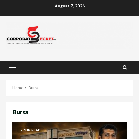
Skip
August 7, 2026
to
content
Primary
Menu
Home
Bursa
Bursa
2 MIN READ