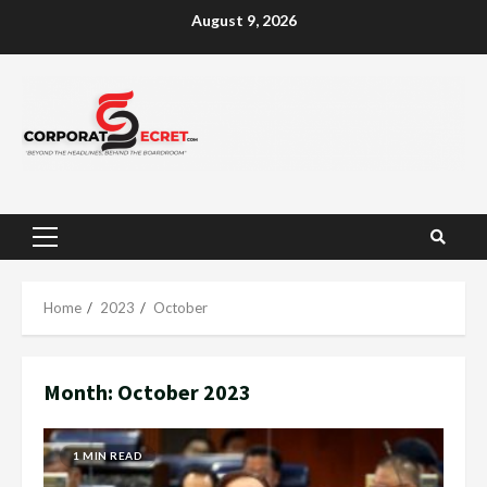
Skip
August 9, 2026
to
content
Primary
Menu
Home
2023
October
Month:
October 2023
1 MIN READ