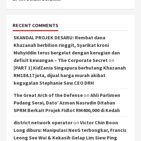
RECENT COMMENTS
SKANDAL PROJEK DESARU: Rembat dana
Khazanah berbilion ringgit, Syarikat kroni
Muhyiddin terus bergelut dengan kerugian dan
defisit kewangan – The Corporate Secret
on
[PART 1] KidZania Singapura berhutang Khazanah
RM184.17 juta, dijual harga murah akibat
kegagalan Stephanie Saw CEO DRH
The Great Arch of the Defense
on
Ahli Parlimen
Padang Serai, Dato’ Azman Nasrudin Ditahan
SPRM Berkait Projek Fidlot RM400,000 di Kedah
district network operator
on
Victor Chin Boon
Long diburu: Manipulasi NexG terbongkar, Francis
Leong See Wui & Kekasih Gelap Lim Siew Ping