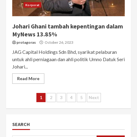
Korporat
Johari Ghani tambah kepentingan dalam
MyNews 13.85%
protagoras
October 26, 2023
JAG Capital Holdings Sdn Bhd, syarikat pelaburan
untuk ahli perniagaan dan ahli politik Umno Datuk Seri
Johari...
Read More
Posts
1
2
3
4
5
Next
pagination
SEARCH