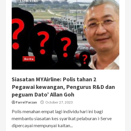
1 MIN READ
Berita
Siasatan MYAirline: Polis tahan 2
Pegawai kewangan, Pengurus R&D dan
peguam Dato’ Allan Goh
Farrel Farzan
October 27, 2023
Polis menahan empat lagi individu hari ini bagi
membantu siasatan kes syarikat pelaburan i-Serve
dipercayai mempunyai kaitan...