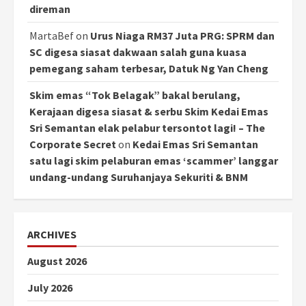
direman
MartaBef
on
Urus Niaga RM37 Juta PRG: SPRM dan
SC digesa siasat dakwaan salah guna kuasa
pemegang saham terbesar, Datuk Ng Yan Cheng
Skim emas “Tok Belagak” bakal berulang,
Kerajaan digesa siasat & serbu Skim Kedai Emas
Sri Semantan elak pelabur tersontot lagi! – The
Corporate Secret
on
Kedai Emas Sri Semantan
satu lagi skim pelaburan emas ‘scammer’ langgar
undang-undang Suruhanjaya Sekuriti & BNM
ARCHIVES
August 2026
July 2026