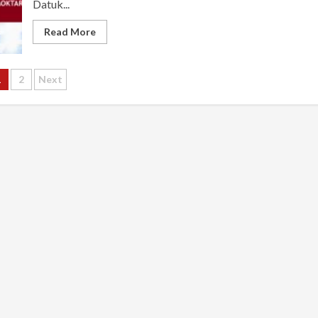
Datuk...
Read More
osts
1
2
Next
agination