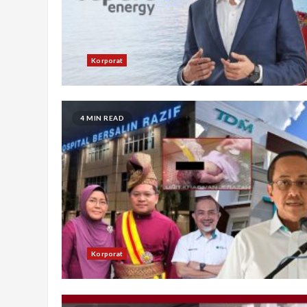
Korporat
4 MIN READ
Korporat