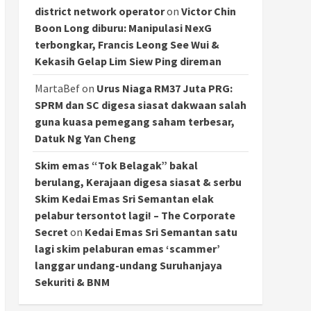
district network operator
on
Victor Chin
Boon Long diburu: Manipulasi NexG
terbongkar, Francis Leong See Wui &
Kekasih Gelap Lim Siew Ping direman
MartaBef
on
Urus Niaga RM37 Juta PRG:
SPRM dan SC digesa siasat dakwaan salah
guna kuasa pemegang saham terbesar,
Datuk Ng Yan Cheng
Skim emas “Tok Belagak” bakal
berulang, Kerajaan digesa siasat & serbu
Skim Kedai Emas Sri Semantan elak
pelabur tersontot lagi! – The Corporate
Secret
on
Kedai Emas Sri Semantan satu
lagi skim pelaburan emas ‘scammer’
langgar undang-undang Suruhanjaya
Sekuriti & BNM