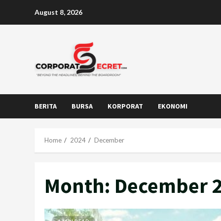
Skip
August 8, 2026
to
content
BERITA
BURSA
KORPORAT
EKONOMI
Home
2024
December
Month:
December 
1 MIN READ