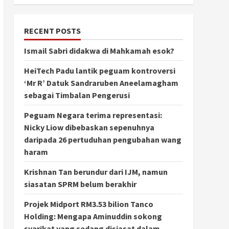
RECENT POSTS
Ismail Sabri didakwa di Mahkamah esok?
HeiTech Padu lantik peguam kontroversi
‘Mr R’ Datuk Sandraruben Aneelamagham
sebagai Timbalan Pengerusi
Peguam Negara terima representasi:
Nicky Liow dibebaskan sepenuhnya
daripada 26 pertuduhan pengubahan wang
haram
Krishnan Tan berundur dari IJM, namun
siasatan SPRM belum berakhir
Projek Midport RM3.53 bilion Tanco
Holding: Mengapa Aminuddin sokong
syarikat yang sedang disiasat dalam