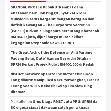
SKANDAL PROJEK DESARU: Rembat dana
Khazanah berbilion ringgit, Syarikat kroni
Muhyiddin terus bergelut dengan kerugian dan
defisit kewangan – The Corporate Secret
on
[PART 1] KidZania Singapura berhutang Khazanah
RM184.17 juta, dijual harga murah akibat
kegagalan Stephanie Saw CEO DRH
The Great Arch of the Defense
on
Ahli Parlimen
Padang Serai, Dato’ Azman Nasrudin Ditahan
SPRM Berkait Projek Fidlot RM400,000 di Kedah
district network operator
on
Victor Chin Boon
Long diburu: Manipulasi NexG terbongkar, Francis
Leong See Wui & Kekasih Gelap Lim Siew Ping
direman
MartaBef
on
Urus Niaga RM37 Juta PRG: SPRM dan
SC digesa siasat dakwaan salah guna kuasa