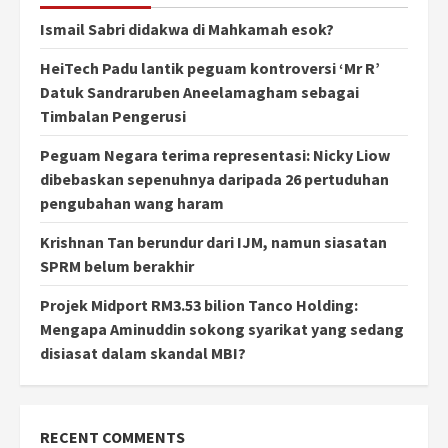
Ismail Sabri didakwa di Mahkamah esok?
HeiTech Padu lantik peguam kontroversi ‘Mr R’
Datuk Sandraruben Aneelamagham sebagai
Timbalan Pengerusi
Peguam Negara terima representasi: Nicky Liow
dibebaskan sepenuhnya daripada 26 pertuduhan
pengubahan wang haram
Krishnan Tan berundur dari IJM, namun siasatan
SPRM belum berakhir
Projek Midport RM3.53 bilion Tanco Holding:
Mengapa Aminuddin sokong syarikat yang sedang
disiasat dalam skandal MBI?
RECENT COMMENTS