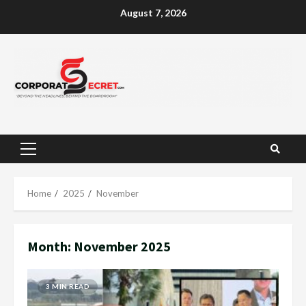
Skip
August 7, 2026
to
content
Primary
Menu
Home
2025
November
Month:
November 2025
3 MIN READ