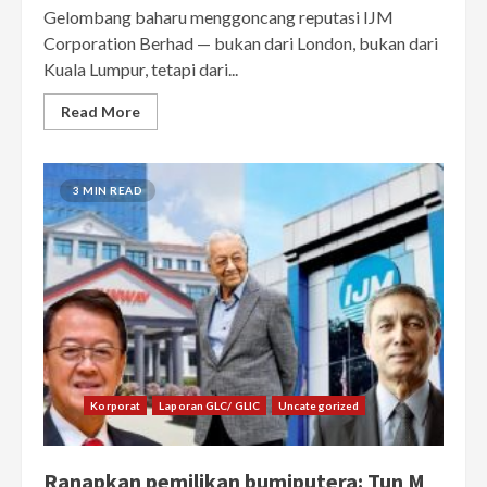
Gelombang baharu menggoncang reputasi IJM
Corporation Berhad — bukan dari London, bukan dari
Kuala Lumpur, tetapi dari...
Read More
3 MIN READ
Korporat
Laporan GLC/ GLIC
Uncategorized
Ranapkan pemilikan bumiputera: Tun M