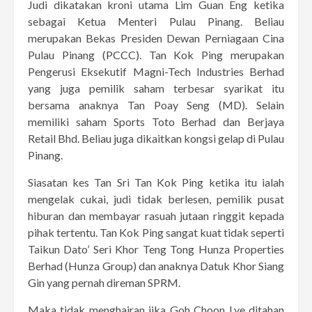
Judi dikatakan kroni utama Lim Guan Eng ketika
sebagai Ketua Menteri Pulau Pinang. Beliau
merupakan Bekas Presiden Dewan Perniagaan Cina
Pulau Pinang (PCCC). Tan Kok Ping merupakan
Pengerusi Eksekutif Magni-Tech Industries Berhad
yang juga pemilik saham terbesar syarikat itu
bersama anaknya Tan Poay Seng (MD). Selain
memiliki saham Sports Toto Berhad dan Berjaya
Retail Bhd. Beliau juga dikaitkan kongsi gelap di Pulau
Pinang.
Siasatan kes Tan Sri Tan Kok Ping ketika itu ialah
mengelak cukai, judi tidak berlesen, pemilik pusat
hiburan dan membayar rasuah jutaan ringgit kepada
pihak tertentu. Tan Kok Ping sangat kuat tidak seperti
Taikun Dato’ Seri Khor Teng Tong Hunza Properties
Berhad (Hunza Group) dan anaknya Datuk Khor Siang
Gin yang pernah direman SPRM.
Maka tidak menghairan jika Goh Choon Lye ditahan