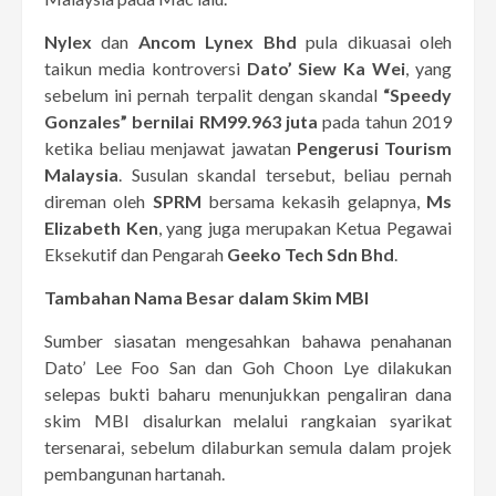
Nylex
dan
Ancom Lynex Bhd
pula dikuasai oleh
taikun media kontroversi
Dato’ Siew Ka Wei
, yang
sebelum ini pernah terpalit dengan skandal
“Speedy
Gonzales” bernilai RM99.963 juta
pada tahun 2019
ketika beliau menjawat jawatan
Pengerusi Tourism
Malaysia
. Susulan skandal tersebut, beliau pernah
direman oleh
SPRM
bersama kekasih gelapnya,
Ms
Elizabeth Ken
, yang juga merupakan Ketua Pegawai
Eksekutif dan Pengarah
Geeko Tech Sdn Bhd
.
Tambahan Nama Besar dalam Skim MBI
Sumber siasatan mengesahkan bahawa penahanan
Dato’ Lee Foo San dan Goh Choon Lye dilakukan
selepas bukti baharu menunjukkan pengaliran dana
skim MBI disalurkan melalui rangkaian syarikat
tersenarai, sebelum dilaburkan semula dalam projek
pembangunan hartanah.