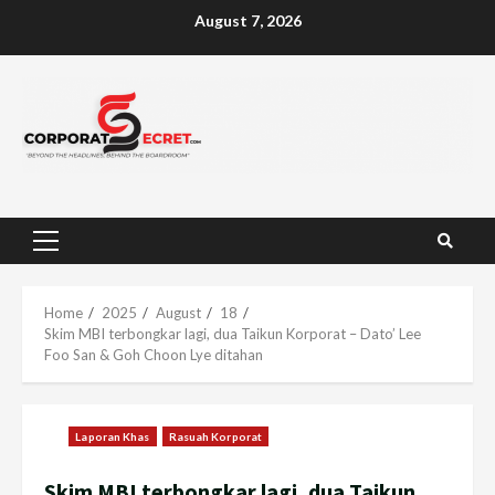
Skip
August 7, 2026
to
content
Primary
Menu
Home
2025
August
18
Skim MBI terbongkar lagi, dua Taikun Korporat – Dato’ Lee
Foo San & Goh Choon Lye ditahan
Laporan Khas
Rasuah Korporat
Skim MBI terbongkar lagi, dua Taikun