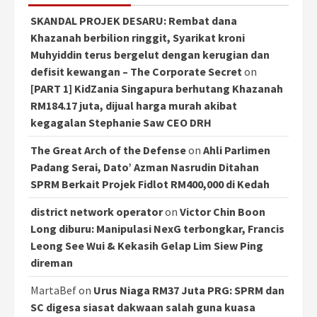
SKANDAL PROJEK DESARU: Rembat dana
Khazanah berbilion ringgit, Syarikat kroni
Muhyiddin terus bergelut dengan kerugian dan
defisit kewangan – The Corporate Secret
on
[PART 1] KidZania Singapura berhutang Khazanah
RM184.17 juta, dijual harga murah akibat
kegagalan Stephanie Saw CEO DRH
The Great Arch of the Defense
on
Ahli Parlimen
Padang Serai, Dato’ Azman Nasrudin Ditahan
SPRM Berkait Projek Fidlot RM400,000 di Kedah
district network operator
on
Victor Chin Boon
Long diburu: Manipulasi NexG terbongkar, Francis
Leong See Wui & Kekasih Gelap Lim Siew Ping
direman
MartaBef
on
Urus Niaga RM37 Juta PRG: SPRM dan
SC digesa siasat dakwaan salah guna kuasa