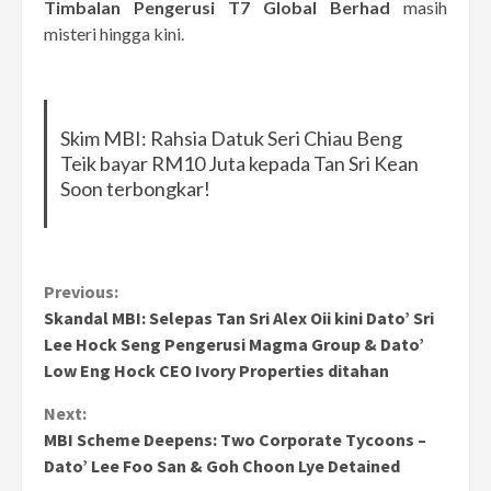
Timbalan Pengerusi T7 Global Berhad
masih
misteri hingga kini.
Skim MBI: Rahsia Datuk Seri Chiau Beng
Teik bayar RM10 Juta kepada Tan Sri Kean
Soon terbongkar!
Continue
Previous:
Skandal MBI: Selepas Tan Sri Alex Oii kini Dato’ Sri
Reading
Lee Hock Seng Pengerusi Magma Group & Dato’
Low Eng Hock CEO Ivory Properties ditahan
Next:
MBI Scheme Deepens: Two Corporate Tycoons –
Dato’ Lee Foo San & Goh Choon Lye Detained