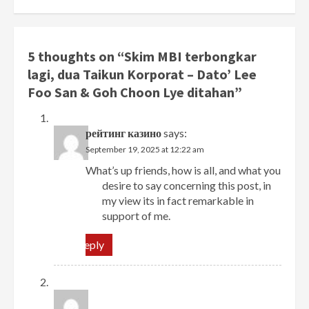
5 thoughts on “
Skim MBI terbongkar
lagi, dua Taikun Korporat – Dato’ Lee
Foo San & Goh Choon Lye ditahan
”
рейтинг казино
says:
September 19, 2025 at 12:22 am
What’s up friends, how is all, and what you
desire to say concerning this post, in
my view its in fact remarkable in
support of me.
Reply