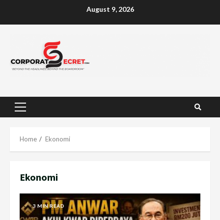
Skip
August 9, 2026
to
content
Primary
Menu
Home
Ekonomi
Ekonomi
3 MIN READ