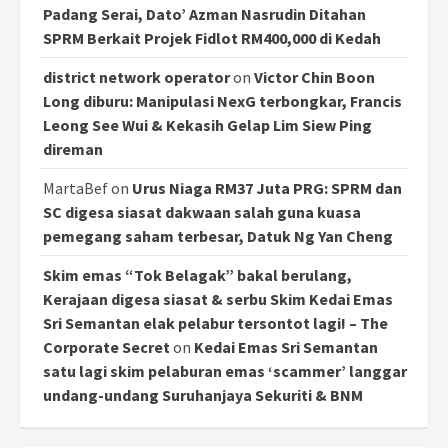
Padang Serai, Dato’ Azman Nasrudin Ditahan
SPRM Berkait Projek Fidlot RM400,000 di Kedah
district network operator
on
Victor Chin Boon
Long diburu: Manipulasi NexG terbongkar, Francis
Leong See Wui & Kekasih Gelap Lim Siew Ping
direman
MartaBef
on
Urus Niaga RM37 Juta PRG: SPRM dan
SC digesa siasat dakwaan salah guna kuasa
pemegang saham terbesar, Datuk Ng Yan Cheng
Skim emas “Tok Belagak” bakal berulang,
Kerajaan digesa siasat & serbu Skim Kedai Emas
Sri Semantan elak pelabur tersontot lagi! – The
Corporate Secret
on
Kedai Emas Sri Semantan
satu lagi skim pelaburan emas ‘scammer’ langgar
undang-undang Suruhanjaya Sekuriti & BNM