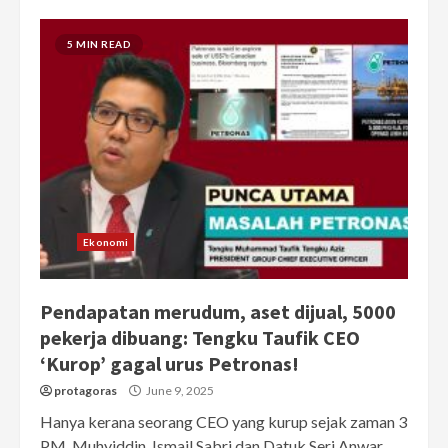
5 MIN READ
Ekonomi
Pendapatan merudum, aset dijual, 5000
pekerja dibuang: Tengku Taufik CEO
‘Kurop’ gagal urus Petronas!
protagoras
June 9, 2025
Hanya kerana seorang CEO yang kurup sejak zaman 3
PM, Muhyiddin, Ismail Sabri dan Datuk Seri Anwar...