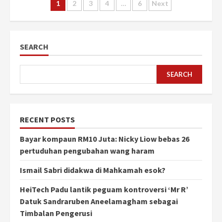
Posts
1
2
3
4
…
6
Next
pagination
SEARCH
SEARCH
RECENT POSTS
Bayar kompaun RM10 Juta: Nicky Liow bebas 26
pertuduhan pengubahan wang haram
Ismail Sabri didakwa di Mahkamah esok?
HeiTech Padu lantik peguam kontroversi ‘Mr R’
Datuk Sandraruben Aneelamagham sebagai
Timbalan Pengerusi