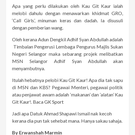
Apa yang perlu dilakukan oleh Kau Git Kaur ialah
melobi dahulu dengan menawarkan khidmat GRO,
‘Call Girls’, minuman keras dan dadah. Ia disusuli
dengan pemberian wang.
Oleh kerana Adun Dengkil Adhif Syan Abdullah adalah
Timbalan Pengerusi Lembaga Pengurus Majlis Sukan
Negeri Selangor maka sebarang projek melibatkan
MSN Selangor Adhif Syan Abdullah akan
menyambutnya.
Itulah hebatnya pelobi Kau Git Kaur! Apa dia tak sapu
di MSN dan KBS? Pegawai Menteri, pegawai politik
atau penjawat awam adalah ‘makanan’ dan ‘alatan’ Kau
Git Kaur!. Baca
GK Sport
Jadi apa Datuk Ahmad Shapawi Ismail nak kecoh
kerana dia pun tak sehebat mana. Hanya sakau sahaja.
By Erwanshah Marmin