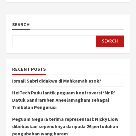
SEARCH
SEARCH
RECENT POSTS
Ismail Sabri didakwa di Mahkamah esok?
HeiTech Padu lantik peguam kontroversi ‘Mr R’
Datuk Sandraruben Aneelamagham sebagai
Timbalan Pengerusi
Peguam Negara terima representasi: Nicky Liow
dibebaskan sepenuhnya daripada 26 pertuduhan
pengubahan wang haram