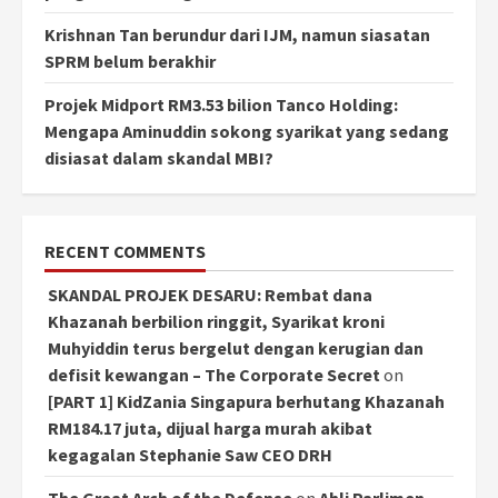
Krishnan Tan berundur dari IJM, namun siasatan
SPRM belum berakhir
Projek Midport RM3.53 bilion Tanco Holding:
Mengapa Aminuddin sokong syarikat yang sedang
disiasat dalam skandal MBI?
RECENT COMMENTS
SKANDAL PROJEK DESARU: Rembat dana
Khazanah berbilion ringgit, Syarikat kroni
Muhyiddin terus bergelut dengan kerugian dan
defisit kewangan – The Corporate Secret
on
[PART 1] KidZania Singapura berhutang Khazanah
RM184.17 juta, dijual harga murah akibat
kegagalan Stephanie Saw CEO DRH
The Great Arch of the Defense
on
Ahli Parlimen