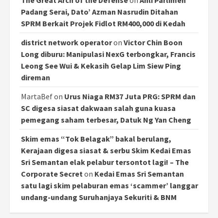
Padang Serai, Dato’ Azman Nasrudin Ditahan
SPRM Berkait Projek Fidlot RM400,000 di Kedah
district network operator
on
Victor Chin Boon
Long diburu: Manipulasi NexG terbongkar, Francis
Leong See Wui & Kekasih Gelap Lim Siew Ping
direman
MartaBef
on
Urus Niaga RM37 Juta PRG: SPRM dan
SC digesa siasat dakwaan salah guna kuasa
pemegang saham terbesar, Datuk Ng Yan Cheng
Skim emas “Tok Belagak” bakal berulang,
Kerajaan digesa siasat & serbu Skim Kedai Emas
Sri Semantan elak pelabur tersontot lagi! – The
Corporate Secret
on
Kedai Emas Sri Semantan
satu lagi skim pelaburan emas ‘scammer’ langgar
undang-undang Suruhanjaya Sekuriti & BNM