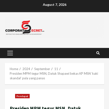
Skip
August 7, 2026
to
content
Primary
Menu
Home
2024
September
11
Presiden MPM tegur MSN, Datuk Shapawi bekas KP MSN ‘kaki
skandal’ pula yang panas
Pendapat
Presiden MPM tegur MSN, Datuk