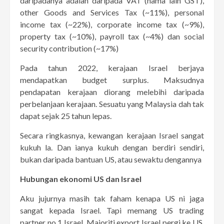
daripadanya adalah daripada VAT (nama lain GST),
other Goods and Services Tax (~11%), personal
income tax (~22%), corporate income tax (~9%),
property tax (~10%), payroll tax (~4%) dan social
security contribution (~17%)
Pada tahun 2022, kerajaan Israel berjaya
mendapatkan budget surplus. Maksudnya
pendapatan kerajaan diorang melebihi daripada
perbelanjaan kerajaan. Sesuatu yang Malaysia dah tak
dapat sejak 25 tahun lepas.
Secara ringkasnya, kewangan kerajaan Israel sangat
kukuh la. Dan ianya kukuh dengan berdiri sendiri,
bukan daripada bantuan US, atau sewaktu dengannya
Hubungan ekonomi US dan Israel
Aku jujurnya masih tak faham kenapa US ni jaga
sangat kepada Israel. Tapi memang US trading
partner no 1 Israel. Majoriti export Israel pergi ke US.