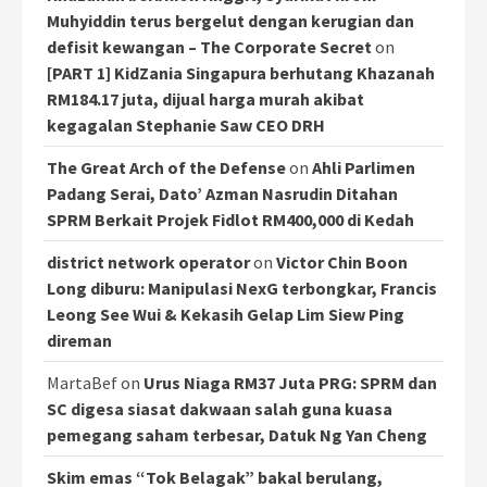
Muhyiddin terus bergelut dengan kerugian dan
defisit kewangan – The Corporate Secret
on
[PART 1] KidZania Singapura berhutang Khazanah
RM184.17 juta, dijual harga murah akibat
kegagalan Stephanie Saw CEO DRH
The Great Arch of the Defense
on
Ahli Parlimen
Padang Serai, Dato’ Azman Nasrudin Ditahan
SPRM Berkait Projek Fidlot RM400,000 di Kedah
district network operator
on
Victor Chin Boon
Long diburu: Manipulasi NexG terbongkar, Francis
Leong See Wui & Kekasih Gelap Lim Siew Ping
direman
MartaBef
on
Urus Niaga RM37 Juta PRG: SPRM dan
SC digesa siasat dakwaan salah guna kuasa
pemegang saham terbesar, Datuk Ng Yan Cheng
Skim emas “Tok Belagak” bakal berulang,