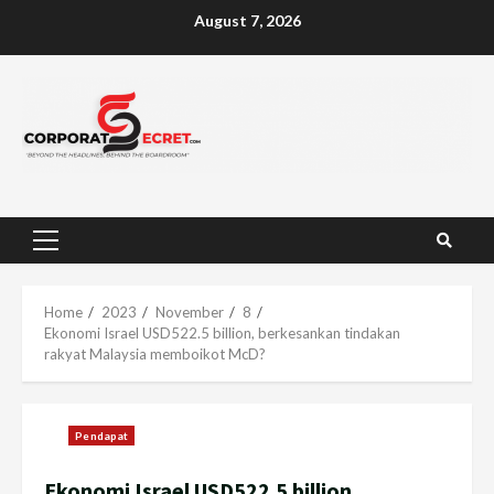
Skip
August 7, 2026
to
content
Primary
Menu
Home
2023
November
8
Ekonomi Israel USD522.5 billion, berkesankan tindakan
rakyat Malaysia memboikot McD?
Pendapat
Ekonomi Israel USD522.5 billion,