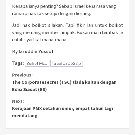
Kenapa ianya penting? Sebab Israel kena rasa yang
ramai pihak tak setuju dengan diorang.
Jadi nak boikot silakan. Tapi fikir lah untuk boikot
yang memang memberi impak. Bukan main tembak je
entah syarikat mana-mana.
By
Izzuddin Yussof
Tags:
Boikot McD
Israel USD522.b
Continue
Previous:
The Corporatesecret (TSC) tiada kaitan dengan
Reading
Edisi Siasat (ES)
Next:
Kerajaan PMX setahun umur, empat tahun lagi
mendatang