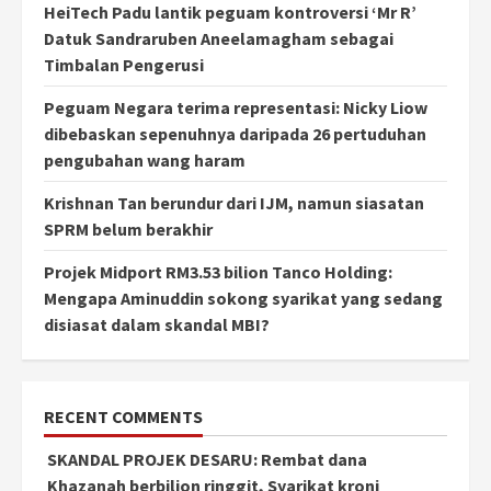
HeiTech Padu lantik peguam kontroversi ‘Mr R’
Datuk Sandraruben Aneelamagham sebagai
Timbalan Pengerusi
Peguam Negara terima representasi: Nicky Liow
dibebaskan sepenuhnya daripada 26 pertuduhan
pengubahan wang haram
Krishnan Tan berundur dari IJM, namun siasatan
SPRM belum berakhir
Projek Midport RM3.53 bilion Tanco Holding:
Mengapa Aminuddin sokong syarikat yang sedang
disiasat dalam skandal MBI?
RECENT COMMENTS
SKANDAL PROJEK DESARU: Rembat dana
Khazanah berbilion ringgit, Syarikat kroni