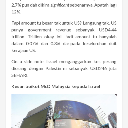
2.7% pun dah dikira
significant
sebenarnya. Apatah lagi
12%.
Tapi amount tu besar tak untuk US? Langsung tak. US
punya government revenue sebanyak USD4.44
trillion. Trillion okay lol. Jadi amount tu hanyalah
dalam 0.07% dan 0.3% daripada keseluruhan duit
kerajaan US.
On a side note, Israel menganggarkan kos perang
diorang dengan Palestin ni sebanyak USD246 juta
SEHARI.
Kesan boikot McD Malaysia kepada Israel