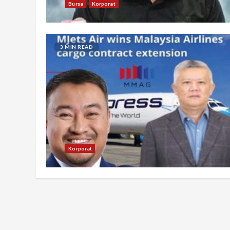
Bursa
Korporat
3 MIN READ
Korporat