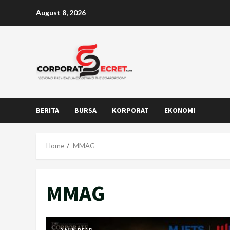
Skip
August 8, 2026
to
content
BERITA
BURSA
KORPORAT
EKONOMI
Home
MMAG
MMAG
2 MIN READ