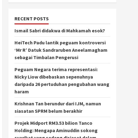
RECENT POSTS
Ismail Sabri didakwa di Mahkamah esok?
HeiTech Padu lantik peguam kontroversi
‘Mr R’ Datuk Sandraruben Aneelamagham
sebagai Timbalan Pengerusi
Peguam Negara terima representasi:
Nicky Liow dibebaskan sepenuhnya
daripada 26 pertuduhan pengubahan wang
haram
Krishnan Tan berundur dari IJM, namun
siasatan SPRM belum berakhir
Projek Midport RM3.53 bilion Tanco
Holding: Mengapa Aminuddin sokong
syarikat yang sedang disiasat dalam