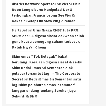
district network operator
on
Victor Chin
Boon Long diburu: Manipulasi NexG
terbongkar, Francis Leong See Wui &
Kekasih Gelap Lim Siew Ping direman
MartaBef
on
Urus Niaga RM37 Juta PRG:
SPRM dan SC digesa siasat dakwaan salah
guna kuasa pemegang saham terbesar,
Datuk Ng Yan Cheng
Skim emas “Tok Belagak” bakal
berulang, Kerajaan digesa siasat & serbu
Skim Kedai Emas Sri Semantan elak
pelabur tersontot lagi! – The Corporate
Secret
on
Kedai Emas Sri Semantan satu
lagi skim pelaburan emas ‘scammer’
langgar undang-undang Suruhanjaya
Sekuriti & BNM