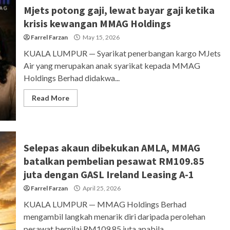
Mjets potong gaji, lewat bayar gaji ketika
krisis kewangan MMAG Holdings
Farrel Farzan
May 15, 2026
KUALA LUMPUR — Syarikat penerbangan kargo MJets
Air yang merupakan anak syarikat kepada MMAG
Holdings Berhad didakwa...
Read More
Selepas akaun dibekukan AMLA, MMAG
batalkan pembelian pesawat RM109.85
juta dengan GASL Ireland Leasing A-1
Farrel Farzan
April 25, 2026
KUALA LUMPUR — MMAG Holdings Berhad
mengambil langkah menarik diri daripada perolehan
pesawat bernilai RM109.85 juta apabila...