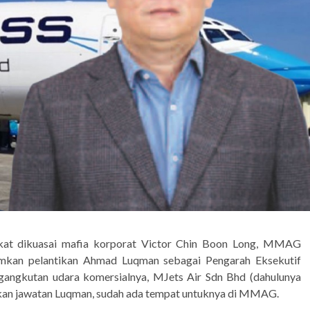
ikat dikuasai mafia korporat Victor Chin Boon Long, MMAG
kan pelantikan Ahmad Luqman sebagai Pengarah Eksekutif
ngkutan udara komersialnya, MJets Air Sdn Bhd (dahulunya
takan jawatan Luqman, sudah ada tempat untuknya di MMAG.