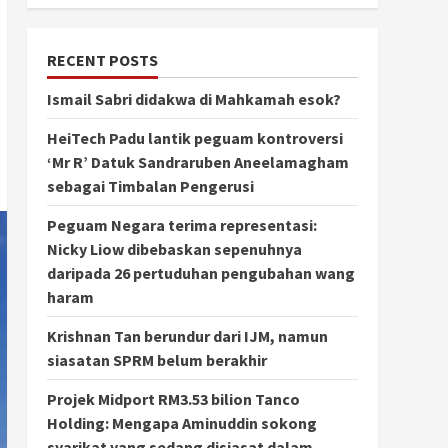
RECENT POSTS
Ismail Sabri didakwa di Mahkamah esok?
HeiTech Padu lantik peguam kontroversi
‘Mr R’ Datuk Sandraruben Aneelamagham
sebagai Timbalan Pengerusi
Peguam Negara terima representasi:
Nicky Liow dibebaskan sepenuhnya
daripada 26 pertuduhan pengubahan wang
haram
Krishnan Tan berundur dari IJM, namun
siasatan SPRM belum berakhir
Projek Midport RM3.53 bilion Tanco
Holding: Mengapa Aminuddin sokong
syarikat yang sedang disiasat dalam