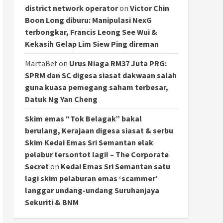
district network operator
on
Victor Chin
Boon Long diburu: Manipulasi NexG
terbongkar, Francis Leong See Wui &
Kekasih Gelap Lim Siew Ping direman
MartaBef
on
Urus Niaga RM37 Juta PRG:
SPRM dan SC digesa siasat dakwaan salah
guna kuasa pemegang saham terbesar,
Datuk Ng Yan Cheng
Skim emas “Tok Belagak” bakal
berulang, Kerajaan digesa siasat & serbu
Skim Kedai Emas Sri Semantan elak
pelabur tersontot lagi! – The Corporate
Secret
on
Kedai Emas Sri Semantan satu
lagi skim pelaburan emas ‘scammer’
langgar undang-undang Suruhanjaya
Sekuriti & BNM