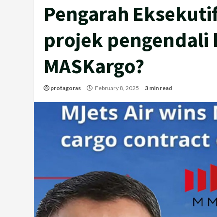
Pengarah Eksekuti
projek pengendali 
MASKargo?
protagoras
February 8, 2025
3 min read