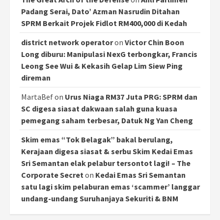
Padang Serai, Dato’ Azman Nasrudin Ditahan
SPRM Berkait Projek Fidlot RM400,000 di Kedah
district network operator
on
Victor Chin Boon
Long diburu: Manipulasi NexG terbongkar, Francis
Leong See Wui & Kekasih Gelap Lim Siew Ping
direman
MartaBef
on
Urus Niaga RM37 Juta PRG: SPRM dan
SC digesa siasat dakwaan salah guna kuasa
pemegang saham terbesar, Datuk Ng Yan Cheng
Skim emas “Tok Belagak” bakal berulang,
Kerajaan digesa siasat & serbu Skim Kedai Emas
Sri Semantan elak pelabur tersontot lagi! – The
Corporate Secret
on
Kedai Emas Sri Semantan
satu lagi skim pelaburan emas ‘scammer’ langgar
undang-undang Suruhanjaya Sekuriti & BNM