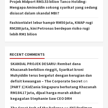
Projek Midport RM3.53 bilion Tanco Holding:
Mengapa Aminuddin sokong syarikat yang sedang
disiasat dalam skandal MBI?
FashionValet lebur hampir RM50 juta, KWAP rugi
RM200 juta, kini Petronas berdepan risiko rugi
lebih RM1 bilion
RECENT COMMENTS
SKANDAL PROJEK DESARU: Rembat dana
Khazanah berbilion ringgit, Syarikat kroni
Muhyiddin terus bergelut dengan kerugian dan
defisit kewangan – The Corporate Secret
on
[PART 1] KidZania Singapura berhutang Khazanah
RM184.17 juta, dijual harga murah akibat
kegagalan Stephanie Saw CEO DRH
The Great Arch of the Defense
on
Ahli Parlimen