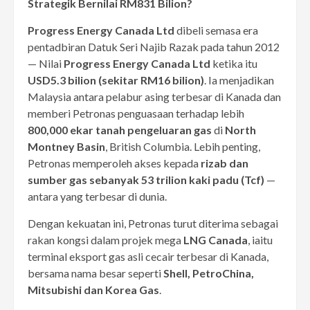
Strategik Bernilai RM831 Bilion?
Progress Energy Canada Ltd
dibeli semasa era
pentadbiran Datuk Seri Najib Razak pada tahun 2012
— Nilai
Progress Energy Canada Ltd
ketika itu
USD5.3 bilion (sekitar RM16 bilion)
. Ia menjadikan
Malaysia antara pelabur asing terbesar di Kanada dan
memberi Petronas penguasaan terhadap lebih
800,000 ekar tanah pengeluaran gas
di
North
Montney Basin
, British Columbia. Lebih penting,
Petronas memperoleh akses kepada
rizab dan
sumber gas sebanyak 53 trilion kaki padu (Tcf)
—
antara yang terbesar di dunia.
Dengan kekuatan ini, Petronas turut diterima sebagai
rakan kongsi dalam projek mega
LNG Canada
, iaitu
terminal eksport gas asli cecair terbesar di Kanada,
bersama nama besar seperti
Shell, PetroChina,
Mitsubishi dan Korea Gas
.