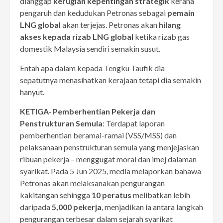
dianggap
kerugian kepentingan strategik
kerana
pengaruh dan kedudukan Petronas sebagai
pemain
LNG global
akan terjejas. Petronas akan
hilang
akses kepada rizab LNG global
ketika rizab gas
domestik Malaysia sendiri semakin susut.
Entah apa dalam kepada Tengku Taufik dia
sepatutnya menasihatkan kerajaan tetapi dia semakin
hanyut.
KETIGA-
Pemberhentian Pekerja dan
Penstrukturan Semula
: Terdapat laporan
pemberhentian beramai-ramai (VSS/MSS) dan
pelaksanaan penstrukturan semula yang menjejaskan
ribuan pekerja – menggugat moral dan imej dalaman
syarikat. Pada 5 Jun 2025, media melaporkan bahawa
Petronas akan melaksanakan pengurangan
kakitangan sehingga
10 peratus
melibatkan lebih
daripada
5,000 pekerja
, menjadikan ia antara langkah
pengurangan terbesar dalam sejarah syarikat