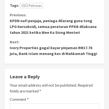
Tags:
CEO Petronas
Continue
Previous:
KPDN nafi penjaja, peniaga dilarang guna tong
Reading
LPG bersubsidi, semua peraturan PPKB dilaksana
tahun 2021 ketika Wee Ka Siong Menteri
Next:
Ivory Properties gagal bayar pinjaman RM17.76
juta, Bank Islam menang kes di Mahkamah Tinggi
Leave a Reply
Your email address will not be published.
Required
fields are marked
*
Comment
*