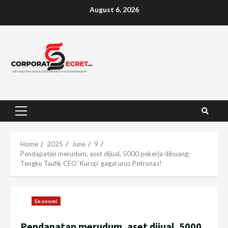
Skip
August 6, 2026
to
content
Primary
Menu
Home
2025
June
9
Pendapatan merudum, aset dijual, 5000 pekerja dibuang:
Tengku Taufik CEO ‘Kurop’ gagal urus Petronas!
Ekonomi
Pendapatan merudum, aset dijual, 5000