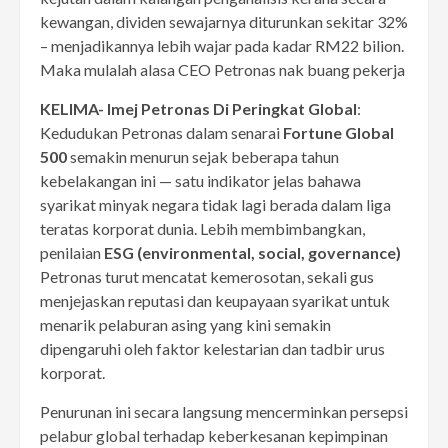
kewangan, dividen sewajarnya diturunkan sekitar 32%
– menjadikannya lebih wajar pada kadar RM22 bilion.
Maka mulalah alasa CEO Petronas nak buang pekerja
KELIMA- Imej Petronas Di Peringkat Global
:
Kedudukan Petronas dalam senarai
Fortune Global
500
semakin menurun sejak beberapa tahun
kebelakangan ini — satu indikator jelas bahawa
syarikat minyak negara tidak lagi berada dalam liga
teratas korporat dunia. Lebih membimbangkan,
penilaian
ESG (environmental, social, governance)
Petronas turut mencatat kemerosotan, sekali gus
menjejaskan reputasi dan keupayaan syarikat untuk
menarik pelaburan asing yang kini semakin
dipengaruhi oleh faktor kelestarian dan tadbir urus
korporat.
Penurunan ini secara langsung mencerminkan persepsi
pelabur global terhadap keberkesanan kepimpinan