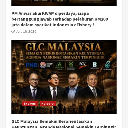
PM Anwar akui KWAP diperdaya, siapa
bertanggungjawab terhadap pelaburan RM200
juta dalam syarikat Indonesia eFishery ?
July 18, 2026
Ekonomi
Korporat
GLC Malaysia Semakin Berorientasikan
Keuntungan, Agenda Nasional Semakin Terpinggir