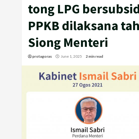
tong LPG bersubsid
PPKB dilaksana tah
Siong Menteri
protagoras
June 1, 2025
2 min read