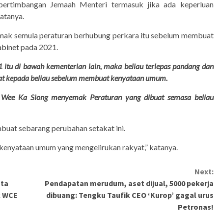
ertimbangan Jemaah Menteri termasuk jika ada keperluan
atanya.
mak semula peraturan berhubung perkara itu sebelum membuat
abinet
pada 2021.
 itu di bawah kementerian lain, maka beliau terlepas pandang dan
epat kepada beliau sebelum membuat kenyataan umum.
n Wee Ka Siong menyemak Peraturan yang dibuat semasa beliau
buat sebarang perubahan setakat ini.
kenyataan umum yang mengelirukan rakyat,” katanya.
Next:
uta
Pendapatan merudum, aset dijual, 5000 pekerja
k WCE
dibuang: Tengku Taufik CEO ‘Kurop’ gagal urus
Petronas!