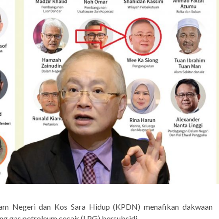
m Negeri dan Kos Sara Hidup (KPDN) menafikan dakwaan
g gas petroleum cecair (LPG) bersubsidi.