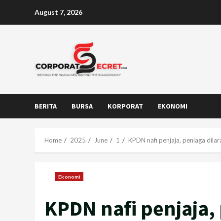
Skip
August 7, 2026
to
content
BERITA
BURSA
KORPORAT
EKONOMI
Home
2025
June
1
KPDN nafi penjaja, peniaga dil
Ekonomi
KPDN nafi penjaja,