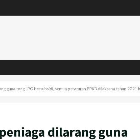
arang guna tong LPG bersubsidi, semua peraturan PPKB dilaksana tahun 2021 
 peniaga dilarang guna