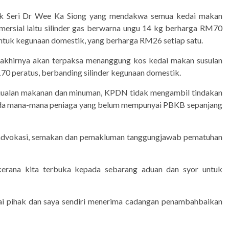
k Seri Dr Wee Ka Siong yang mendakwa semua kedai makan
rsial iaitu silinder gas berwarna ungu 14 kg berharga RM70
 untuk kegunaan domestik, yang berharga RM26 setiap satu.
 akhirnya akan terpaksa menanggung kos kedai makan susulan
170 peratus, berbanding silinder kegunaan domestik.
n jualan makanan dan minuman, KPDN tidak mengambil tindakan
da mana-mana peniaga yang belum mempunyai PBKB sepanjang
da advokasi, semakan dan pemakluman tanggungjawab pematuhan
kerana kita terbuka kepada sebarang aduan dan syor untuk
i pihak dan saya sendiri menerima cadangan penambahbaikan