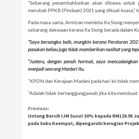
“Sebarang penambahbaikan akan dibawa untuk p
merubah PPKB (Pindaan) 2021 yang dikuat kuasa,” k
Pada masa sama, Armizan meminta Ka Siong menye
sebarang dakwaan kerana Ka Siong berada
dalam K
“Saya bersangka baik, mungkin kerana Peraturan 2021
pasukan beliau juga tidak memberikan nasihat yang t
“Justeru, dengan penuh hormat, saya mencadangka
menjadi seorang Menteri itu.
“KPDN dan Kerajaan Madani pada hari ini tidak mem
“Adalah tidak bertanggungjawab jika kita membuat 
Continue
Previous:
Untung Bersih IJM Susut 30% kepada RM128.95 J
Reading
pada Suku Keempat, dipengaruhi kerugian Proje