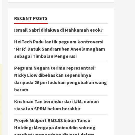
RECENT POSTS
Ismail Sabri didakwa di Mahkamah esok?
HeiTech Padu lantik peguam kontroversi
‘Mr R’ Datuk Sandraruben Aneelamagham
sebagai Timbalan Pengerusi
Peguam Negara terima representasi:
Nicky Liow dibebaskan sepenuhnya
daripada 26 pertuduhan pengubahan wang
haram
Krishnan Tan berundur dari IJM, namun
siasatan SPRM belum berakhir
Projek Midport RM3.53 bilion Tanco
Holding: Mengapa Aminuddin sokong
syarikat yang sedang disiasat dalam