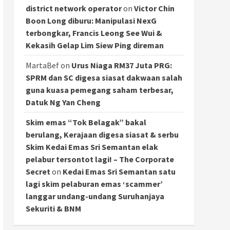
district network operator
on
Victor Chin
Boon Long diburu: Manipulasi NexG
terbongkar, Francis Leong See Wui &
Kekasih Gelap Lim Siew Ping direman
MartaBef
on
Urus Niaga RM37 Juta PRG:
SPRM dan SC digesa siasat dakwaan salah
guna kuasa pemegang saham terbesar,
Datuk Ng Yan Cheng
Skim emas “Tok Belagak” bakal
berulang, Kerajaan digesa siasat & serbu
Skim Kedai Emas Sri Semantan elak
pelabur tersontot lagi! – The Corporate
Secret
on
Kedai Emas Sri Semantan satu
lagi skim pelaburan emas ‘scammer’
langgar undang-undang Suruhanjaya
Sekuriti & BNM