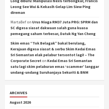
Long diburu: Manipulasi NexG terbongkar, Francis
Leong See Wui & Kekasih Gelap Lim Siew Ping
direman
MartaBef
on
Urus Niaga RM37 Juta PRG: SPRM dan
SC digesa siasat dakwaan salah guna kuasa
pemegang saham terbesar, Datuk Ng Yan Cheng
Skim emas “Tok Belagak” bakal berulang,
Kerajaan digesa siasat & serbu Skim Kedai Emas
Sri Semantan elak pelabur tersontot lagi! – The
Corporate Secret
on
Kedai Emas Sri Semantan
satu lagi skim pelaburan emas ‘scammer’ langgar
undang-undang Suruhanjaya Sekuriti & BNM
ARCHIVES
August 2026