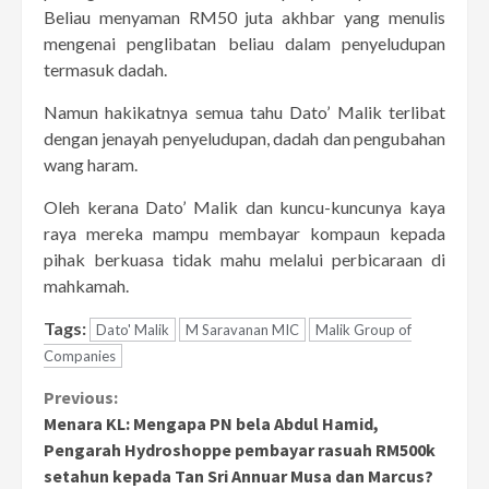
Beliau menyaman RM50 juta akhbar yang menulis
mengenai penglibatan beliau dalam penyeludupan
termasuk dadah.
Namun hakikatnya semua tahu Dato’ Malik terlibat
dengan jenayah penyeludupan, dadah dan pengubahan
wang haram.
Oleh kerana Dato’ Malik dan kuncu-kuncunya kaya
raya mereka mampu membayar kompaun kepada
pihak berkuasa tidak mahu melalui perbicaraan di
mahkamah.
Tags:
Dato' Malik
M Saravanan MIC
Malik Group of
Companies
Continue
Previous:
Menara KL: Mengapa PN bela Abdul Hamid,
Reading
Pengarah Hydroshoppe pembayar rasuah RM500k
setahun kepada Tan Sri Annuar Musa dan Marcus?