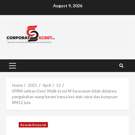
Skip
August 9, 2026
to
content
Primary
Menu
Home
2025
April
12
SPRM sahkan Dato’ Malik kroni M Saravanan tidak didakwa
pengubahan wang haram hanya kes elak cukai dan kompuan
RM12 juta
Rasuah Korporat