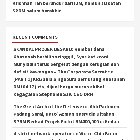
Krishnan Tan berundur dari IJM, namun siasatan
SPRM belum berakhir
RECENT COMMENTS
SKANDAL PROJEK DESARU: Rembat dana
Khazanah berbilion ringgit, Syarikat kroni
Muhyiddin terus bergelut dengan kerugian dan
defisit kewangan – The Corporate Secret
on
[PART 1] KidZania Singapura berhutang Khazanah
RM184.17 juta, dijual harga murah akibat
kegagalan Stephanie Saw CEO DRH
The Great Arch of the Defense
on
Ahli Parlimen
Padang Serai, Dato’ Azman Nasrudin Ditahan
SPRM Berkait Projek Fidlot RM400,000 di Kedah
district network operator
on
Victor Chin Boon