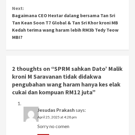
Next:
Bagaimana CEO Hextar dalang bersama Tan Sri
Tan Kean Soon T7 Global & Tan Sri Khor kroni MB
Kedah terima wang haram lebih RM3b Tedy Teow
MBI?
2 thoughts on “
SPRM sahkan Dato’ Malik
kroni M Saravanan tidak didakwa
pengubahan wang haram hanya kes elak
cukai dan kompuan RM12 juta
”
Jesudas Prakash
says:
April 25, 2025 at 4:28 pm
Sorry no comen