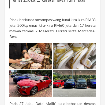
emas 200 kg,17 kereta mewah dirampas
Pihak berkuasa merampas wang tunai kira-kira RM38
juta, 200kg emas kira-kira RM60 juta dan 17 kereta
mewah termasuk Maserati, Ferrari serta Mercedes-
Benz.
Pada 27 Julai, ‘Dato’ Malik’ itu dibebaskan dengan