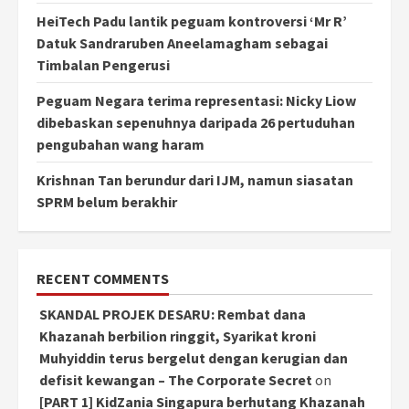
HeiTech Padu lantik peguam kontroversi ‘Mr R’
Datuk Sandraruben Aneelamagham sebagai
Timbalan Pengerusi
Peguam Negara terima representasi: Nicky Liow
dibebaskan sepenuhnya daripada 26 pertuduhan
pengubahan wang haram
Krishnan Tan berundur dari IJM, namun siasatan
SPRM belum berakhir
RECENT COMMENTS
SKANDAL PROJEK DESARU: Rembat dana
Khazanah berbilion ringgit, Syarikat kroni
Muhyiddin terus bergelut dengan kerugian dan
defisit kewangan – The Corporate Secret
on
[PART 1] KidZania Singapura berhutang Khazanah