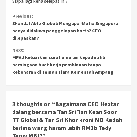
Siapa lagi kena selepas ini?
Continue
Previous:
Skandal Able Global: Mengapa ‘Mafia Singapura’
Reading
hanya didakwa penggelapan harta? CEO
dilepaskan?
Next:
MPAJ keluarkan surat amaran kepada ahli
perniagaan buat kerja pembinaan tanpa
kebenaran di Taman Tiara Kemensah Ampang
3 thoughts on “
Bagaimana CEO Hextar
dalang bersama Tan Sri Tan Kean Soon
T7 Global & Tan Sri Khor kroni MB Kedah
terima wang haram lebih RM3b Tedy
Teow MBI?
”