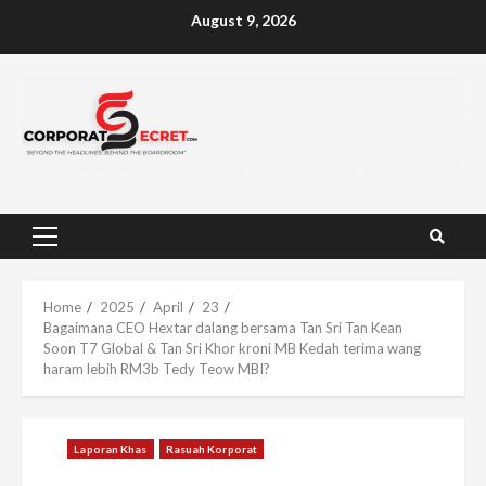
Skip
August 9, 2026
to
content
Primary
Menu
Home
2025
April
23
Bagaimana CEO Hextar dalang bersama Tan Sri Tan Kean
Soon T7 Global & Tan Sri Khor kroni MB Kedah terima wang
haram lebih RM3b Tedy Teow MBI?
Laporan Khas
Rasuah Korporat