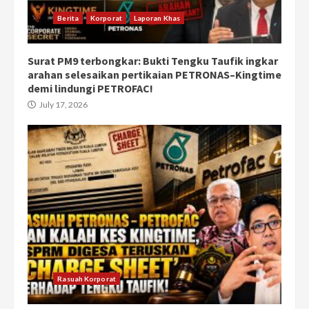
Berita
Korporat
Laporan Khas
Surat PM9 terbongkar: Bukti Tengku Taufik ingkar
arahan selesaikan pertikaian PETRONAS–Kingtime
demi lindungi PETROFAC!
July 17, 2026
Rasuah Korporat