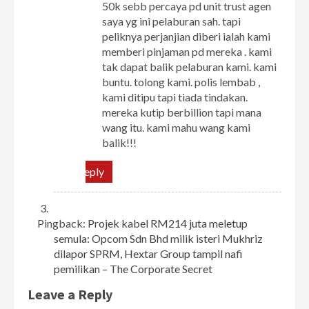
50k sebb percaya pd unit trust agen
saya yg ini pelaburan sah. tapi
peliknya perjanjian diberi ialah kami
memberi pinjaman pd mereka . kami
tak dapat balik pelaburan kami. kami
buntu. tolong kami. polis lembab ,
kami ditipu tapi tiada tindakan.
mereka kutip berbillion tapi mana
wang itu. kami mahu wang kami
balik!!!
Reply
Pingback:
Projek kabel RM214 juta meletup
semula: Opcom Sdn Bhd milik isteri Mukhriz
dilapor SPRM, Hextar Group tampil nafi
pemilikan – The Corporate Secret
Leave a Reply