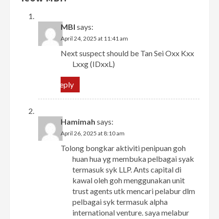
MBI
says:
April 24, 2025 at 11:41 am
Next suspect should be Tan Sei Oxx Kxx
Lxxg (IDxxL)
Reply
Hamimah
says:
April 26, 2025 at 8:10 am
Tolong bongkar aktiviti penipuan goh
huan hua yg membuka pelbagai syak
termasuk syk LLP. Ants capital di
kawal oleh goh menggunakan unit
trust agents utk mencari pelabur dlm
pelbagai syk termasuk alpha
international venture. saya melabur