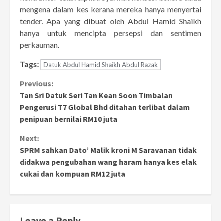
mengena dalam kes kerana mereka hanya menyertai
tender. Apa yang dibuat oleh Abdul Hamid Shaikh
hanya untuk mencipta persepsi dan sentimen
perkauman.
Tags:
Datuk Abdul Hamid Shaikh Abdul Razak
Continue
Previous:
Tan Sri Datuk Seri Tan Kean Soon Timbalan
Reading
Pengerusi T7 Global Bhd ditahan terlibat dalam
penipuan bernilai RM10 juta
Next:
SPRM sahkan Dato’ Malik kroni M Saravanan tidak
didakwa pengubahan wang haram hanya kes elak
cukai dan kompuan RM12 juta
Leave a Reply