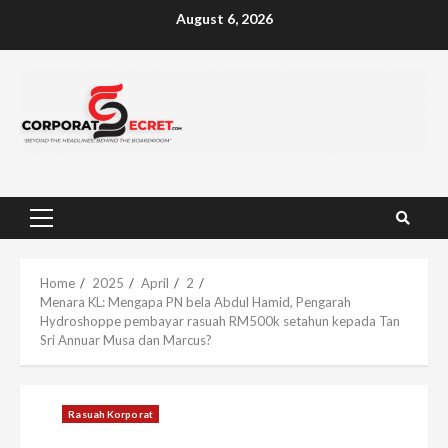
Skip
August 6, 2026
to
content
Primary
Menu
Home
2025
April
2
Menara KL: Mengapa PN bela Abdul Hamid, Pengarah
Hydroshoppe pembayar rasuah RM500k setahun kepada Tan
Sri Annuar Musa dan Marcus?
Rasuah Korporat