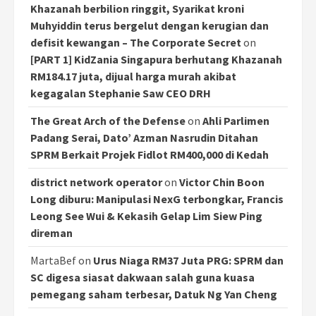
Khazanah berbilion ringgit, Syarikat kroni
Muhyiddin terus bergelut dengan kerugian dan
defisit kewangan – The Corporate Secret
on
[PART 1] KidZania Singapura berhutang Khazanah
RM184.17 juta, dijual harga murah akibat
kegagalan Stephanie Saw CEO DRH
The Great Arch of the Defense
on
Ahli Parlimen
Padang Serai, Dato’ Azman Nasrudin Ditahan
SPRM Berkait Projek Fidlot RM400,000 di Kedah
district network operator
on
Victor Chin Boon
Long diburu: Manipulasi NexG terbongkar, Francis
Leong See Wui & Kekasih Gelap Lim Siew Ping
direman
MartaBef
on
Urus Niaga RM37 Juta PRG: SPRM dan
SC digesa siasat dakwaan salah guna kuasa
pemegang saham terbesar, Datuk Ng Yan Cheng