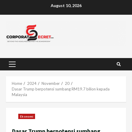
Skip
August 10, 2026
to
content
Primary
Menu
Home
2024
November
20
Dasar Trump berpotensi sumbang RM19.7 bilion kepada
Malaysia
Ekonomi
Dasar Trump berpotensi sumbang