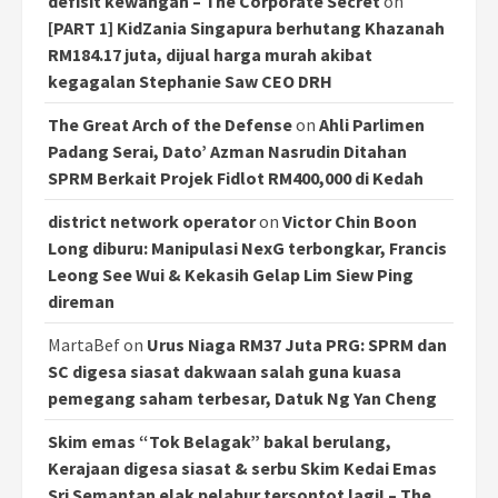
defisit kewangan – The Corporate Secret
on
[PART 1] KidZania Singapura berhutang Khazanah
RM184.17 juta, dijual harga murah akibat
kegagalan Stephanie Saw CEO DRH
The Great Arch of the Defense
on
Ahli Parlimen
Padang Serai, Dato’ Azman Nasrudin Ditahan
SPRM Berkait Projek Fidlot RM400,000 di Kedah
district network operator
on
Victor Chin Boon
Long diburu: Manipulasi NexG terbongkar, Francis
Leong See Wui & Kekasih Gelap Lim Siew Ping
direman
MartaBef
on
Urus Niaga RM37 Juta PRG: SPRM dan
SC digesa siasat dakwaan salah guna kuasa
pemegang saham terbesar, Datuk Ng Yan Cheng
Skim emas “Tok Belagak” bakal berulang,
Kerajaan digesa siasat & serbu Skim Kedai Emas
Sri Semantan elak pelabur tersontot lagi! – The