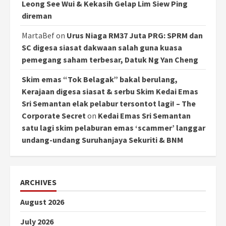
Leong See Wui & Kekasih Gelap Lim Siew Ping
direman
MartaBef
on
Urus Niaga RM37 Juta PRG: SPRM dan
SC digesa siasat dakwaan salah guna kuasa
pemegang saham terbesar, Datuk Ng Yan Cheng
Skim emas “Tok Belagak” bakal berulang,
Kerajaan digesa siasat & serbu Skim Kedai Emas
Sri Semantan elak pelabur tersontot lagi! – The
Corporate Secret
on
Kedai Emas Sri Semantan
satu lagi skim pelaburan emas ‘scammer’ langgar
undang-undang Suruhanjaya Sekuriti & BNM
ARCHIVES
August 2026
July 2026