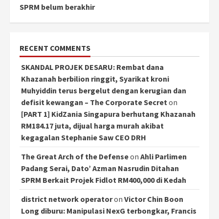
SPRM belum berakhir
RECENT COMMENTS
SKANDAL PROJEK DESARU: Rembat dana
Khazanah berbilion ringgit, Syarikat kroni
Muhyiddin terus bergelut dengan kerugian dan
defisit kewangan – The Corporate Secret
on
[PART 1] KidZania Singapura berhutang Khazanah
RM184.17 juta, dijual harga murah akibat
kegagalan Stephanie Saw CEO DRH
The Great Arch of the Defense
on
Ahli Parlimen
Padang Serai, Dato’ Azman Nasrudin Ditahan
SPRM Berkait Projek Fidlot RM400,000 di Kedah
district network operator
on
Victor Chin Boon
Long diburu: Manipulasi NexG terbongkar, Francis