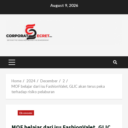
Skip
August 9, 2026
to
content
Primary
Menu
Home
2024
December
2
MOF belajar dari isu FashionValet, GLIC akan terus peka
terhadap risiko pelaburan
Ekonomi
MOF belajar dari isu FashionValet, GLIC