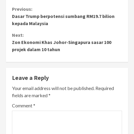
Continue
Previous:
Dasar Trump berpotensi sumbang RM19.7 bilion
Reading
kepada Malaysia
Next:
Zon Ekonomi Khas Johor-Singapura sasar 100
projek dalam 10 tahun
Leave a Reply
Your email address will not be published.
Required
fields are marked
*
Comment
*