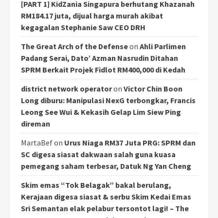
[PART 1] KidZania Singapura berhutang Khazanah
RM184.17 juta, dijual harga murah akibat
kegagalan Stephanie Saw CEO DRH
The Great Arch of the Defense
on
Ahli Parlimen
Padang Serai, Dato’ Azman Nasrudin Ditahan
SPRM Berkait Projek Fidlot RM400,000 di Kedah
district network operator
on
Victor Chin Boon
Long diburu: Manipulasi NexG terbongkar, Francis
Leong See Wui & Kekasih Gelap Lim Siew Ping
direman
MartaBef
on
Urus Niaga RM37 Juta PRG: SPRM dan
SC digesa siasat dakwaan salah guna kuasa
pemegang saham terbesar, Datuk Ng Yan Cheng
Skim emas “Tok Belagak” bakal berulang,
Kerajaan digesa siasat & serbu Skim Kedai Emas
Sri Semantan elak pelabur tersontot lagi! – The