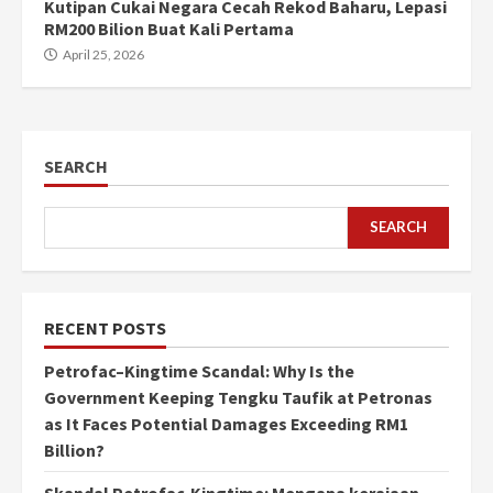
Kutipan Cukai Negara Cecah Rekod Baharu, Lepasi
RM200 Bilion Buat Kali Pertama
April 25, 2026
SEARCH
SEARCH
RECENT POSTS
Petrofac–Kingtime Scandal: Why Is the
Government Keeping Tengku Taufik at Petronas
as It Faces Potential Damages Exceeding RM1
Billion?
Skandal Petrofac-Kingtime: Mengapa kerajaan