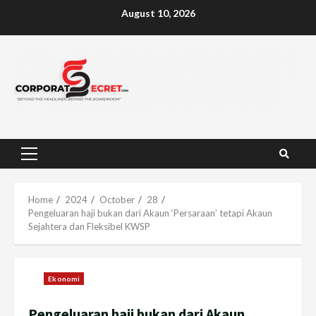
Skip
August 10, 2026
to
content
Primary
Menu
Home
2024
October
28
Pengeluaran haji bukan dari Akaun ‘Persaraan’ tetapi Akaun
Sejahtera dan Fleksibel KWSP
Ekonomi
Pengeluaran haji bukan dari Akaun