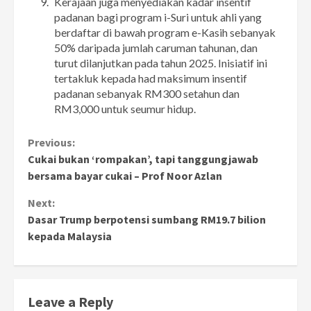
Kerajaan juga menyediakan kadar insentif
padanan bagi program i-Suri untuk ahli yang
berdaftar di bawah program e-Kasih sebanyak
50% daripada jumlah caruman tahunan, dan
turut dilanjutkan pada tahun 2025. Inisiatif ini
tertakluk kepada had maksimum insentif
padanan sebanyak RM300 setahun dan
RM3,000 untuk seumur hidup.
Continue
Previous:
Cukai bukan ‘rompakan’, tapi tanggungjawab
Reading
bersama bayar cukai – Prof Noor Azlan
Next:
Dasar Trump berpotensi sumbang RM19.7 bilion
kepada Malaysia
Leave a Reply