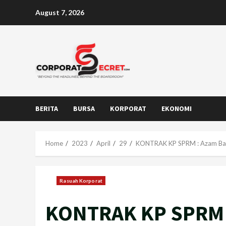
Skip
August 7, 2026
to
content
BERITA
BURSA
KORPORAT
EKONOMI
Home
2023
April
29
KONTRAK KP SPRM : Azam Baki 
Rasuah Korporat
KONTRAK KP SPRM :