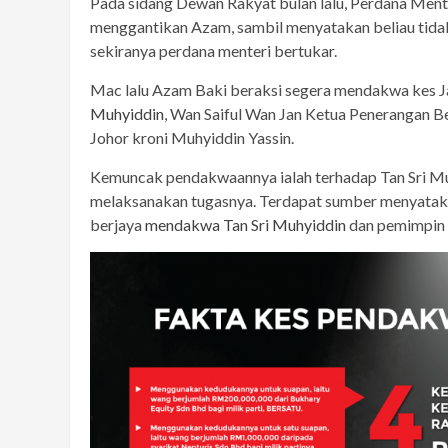
Pada sidang Dewan Rakyat bulan lalu, Perdana Men
menggantikan Azam, sambil menyatakan beliau tidak
sekiranya perdana menteri bertukar.
Mac lalu Azam Baki beraksi segera mendakwa kes 
Muhyiddin
, Wan Saiful Wan Jan Ketua Penerangan B
Johor kroni Muhyiddin Yassin.
Kemuncak pendakwaannya ialah terhadap Tan Sri M
melaksanakan tugasnya. Terdapat sumber menyataka
berjaya
mendakwa Tan Sri Muhyiddin
dan pemimpin 