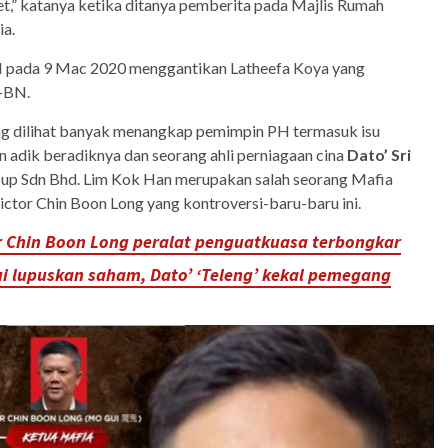
t,” katanya ketika ditanya pemberita pada Majlis Rumah
ia.
M pada 9 Mac 2020 menggantikan Latheefa Koya yang
N-BN.
g dilihat banyak menangkap pemimpin PH termasuk isu
adik beradiknya dan seorang ahli perniagaan cina
Dato’ Sri
Group Sdn Bhd. Lim Kok Han merupakan salah seorang Mafia
ictor Chin Boon Long yang kontroversi-baru-baru ini.
or Chin Boon Long peralat penguatkuasa terbongkar
i lupuskan saham, Dato’ ‘Teleng’ kekal pemegang