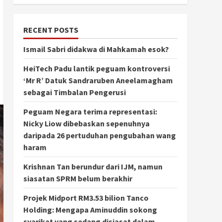
RECENT POSTS
Ismail Sabri didakwa di Mahkamah esok?
HeiTech Padu lantik peguam kontroversi
‘Mr R’ Datuk Sandraruben Aneelamagham
sebagai Timbalan Pengerusi
Peguam Negara terima representasi:
Nicky Liow dibebaskan sepenuhnya
daripada 26 pertuduhan pengubahan wang
haram
Krishnan Tan berundur dari IJM, namun
siasatan SPRM belum berakhir
Projek Midport RM3.53 bilion Tanco
Holding: Mengapa Aminuddin sokong
syarikat yang sedang disiasat dalam