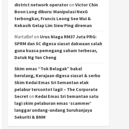
district network operator
on
Victor Chin
Boon Long diburu: Manipulasi NexG
terbongkar, Francis Leong See Wui &
Kekasih Gelap Lim Siew Ping direman
MartaBef
on
Urus Niaga RM37 Juta PRG:
SPRM dan SC digesa siasat dakwaan salah
guna kuasa pemegang saham terbesar,
Datuk Ng Yan Cheng
Skim emas “Tok Belagak” bakal
berulang, Kerajaan digesa siasat & serbu
Skim Kedai Emas Sri Semantan elak
pelabur tersontot lagi! – The Corporate
Secret
on
Kedai Emas Sri Semantan satu
lagi skim pelaburan emas ‘scammer’
langgar undang-undang Suruhanjaya
Sekuriti & BNM