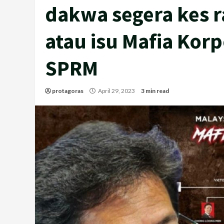
dakwa segera kes 
atau isu Mafia Kor
SPRM
protagoras
April 29, 2023
3 min read