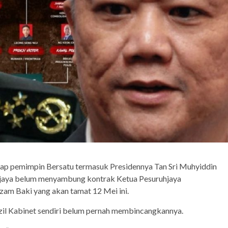
ap pemimpin Bersatu termasuk Presidennya Tan Sri Muhyiddin
ajaya belum menyambung kontrak Ketua Pesuruhjaya
am Baki yang akan tamat 12 Mei ini.
zil Kabinet sendiri belum pernah membincangkannya.