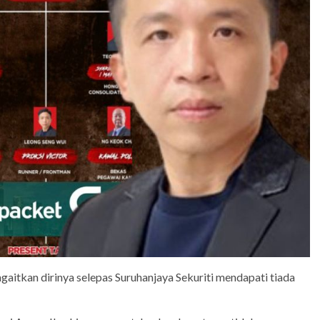
itkan dirinya selepas Suruhanjaya Sekuriti mendapati tiada