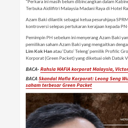
“Perkara ini masih belum dibincangkan dalam Kabine
Terbuka Aidilfitri Malaysia Madani Raya di Hotel Ra
Azam Baki dilantik sebagai ketua pesuruhjaya SPR
kontroversi selepas pertukaran kerajaan kepada P
Pemimpin PH sebelum ini menyerang Azam Baki yan
pemilikan saham Azam Baki yang mengaitkan dengan 
Lim Kok Han
atau ‘Dato’ Teleng’ pemilik Profilic 
Korporat (Green Packet) yang diketuai oleh Datuk V
BACA-
Rahsia MAFIA korporat Malaysia, Vict
BACA
Skandal Mafia Korporat: Leong Seng Wu
saham terbesar Green Packet