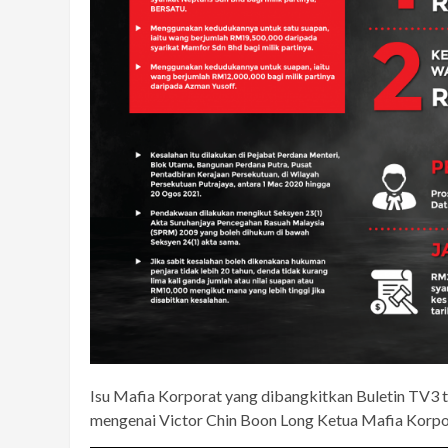
Isu Mafia Korporat yang dibangkitkan Buletin TV3 
mengenai Victor Chin Boon Long Ketua Mafia Korpor