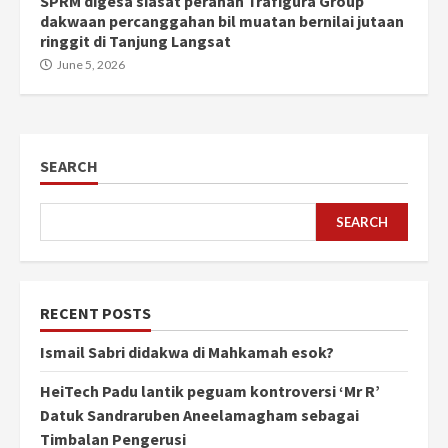
SPRM digesa siasat peranan Trafigura Group
dakwaan percanggahan bil muatan bernilai jutaan
ringgit di Tanjung Langsat
June 5, 2026
SEARCH
SEARCH
RECENT POSTS
Ismail Sabri didakwa di Mahkamah esok?
HeiTech Padu lantik peguam kontroversi ‘Mr R’
Datuk Sandraruben Aneelamagham sebagai
Timbalan Pengerusi