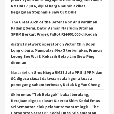
RM184.17 juta, dijual harga murah akibat
kegagalan Stephanie Saw CEO DRH
The Great Arch of the Defense
on
Ahli Parlimen
Padang Serai, Dato’ Azman Nasrudin Ditahan
SPRM Berkait Projek Fidlot RM400,000 di Kedah
district network operator
on
Victor Chin Boon
Long diburu: Manipulasi NexG terbongkar, Francis
Leong See Wui & Kekasih Gelap Lim Siew Ping
direman
MartaBef
on
Urus Niaga RM37 Juta PRG: SPRM dan
SC digesa siasat dakwaan salah guna kuasa
pemegang saham terbesar, Datuk Ng Yan Cheng
Skim emas “Tok Belagak” bakal berulang,
Kerajaan digesa siasat & serbu Skim Kedai Emas
Sri Semantan elak pelabur tersontot lagi! – The
Corporate Secret
on
Kedai Emas Sri Semantan