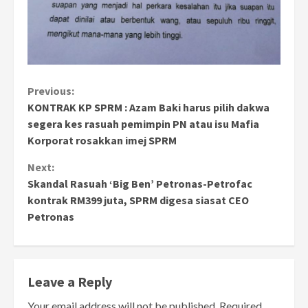
Continue
Previous:
KONTRAK KP SPRM : Azam Baki harus pilih dakwa
Reading
segera kes rasuah pemimpin PN atau isu Mafia
Korporat rosakkan imej SPRM
Next:
Skandal Rasuah ‘Big Ben’ Petronas-Petrofac
kontrak RM399 juta, SPRM digesa siasat CEO
Petronas
Leave a Reply
Your email address will not be published.
Required