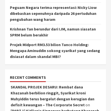
Peguam Negara terima representasi: Nicky Liow
dibebaskan sepenuhnya daripada 26 pertuduhan
pengubahan wang haram
Krishnan Tan berundur dari IJM, namun siasatan
SPRM belum berakhir
Projek Midport RM3.53 bilion Tanco Holding:
Mengapa Aminuddin sokong syarikat yang sedang
disiasat dalam skandal MBI?
RECENT COMMENTS
SKANDAL PROJEK DESARU: Rembat dana
Khazanah berbilion ringgit, Syarikat kroni
Muhyiddin terus bergelut dengan kerugian dan
defisit kewangan – The Corporate Secret
on
[PART 1] KidZania Singapura berhutang Khazanah