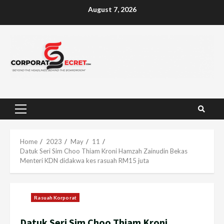
Skip
August 7, 2026
to
content
Primary
Menu
Home
2023
May
11
Datuk Seri Sim Choo Thiam Kroni Hamzah Zainudin Bekas
Menteri KDN didakwa kes rasuah RM15 juta
Rasuah Korporat
Datuk Seri Sim Choo Thiam Kroni