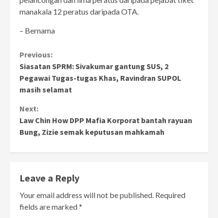
manakala 12 peratus daripada OTA.
– Bernama
Continue
Previous:
Siasatan SPRM: Sivakumar gantung SUS, 2
Reading
Pegawai Tugas-tugas Khas, Ravindran SUPOL
masih selamat
Next:
Law Chin How DPP Mafia Korporat bantah rayuan
Bung, Zizie semak keputusan mahkamah
Leave a Reply
Your email address will not be published.
Required
fields are marked
*