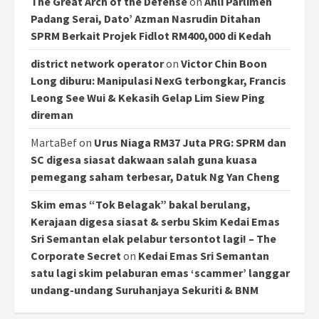
The Great Arch of the Defense
on
Ahli Parlimen
Padang Serai, Dato’ Azman Nasrudin Ditahan
SPRM Berkait Projek Fidlot RM400,000 di Kedah
district network operator
on
Victor Chin Boon
Long diburu: Manipulasi NexG terbongkar, Francis
Leong See Wui & Kekasih Gelap Lim Siew Ping
direman
MartaBef
on
Urus Niaga RM37 Juta PRG: SPRM dan
SC digesa siasat dakwaan salah guna kuasa
pemegang saham terbesar, Datuk Ng Yan Cheng
Skim emas “Tok Belagak” bakal berulang,
Kerajaan digesa siasat & serbu Skim Kedai Emas
Sri Semantan elak pelabur tersontot lagi! – The
Corporate Secret
on
Kedai Emas Sri Semantan
satu lagi skim pelaburan emas ‘scammer’ langgar
undang-undang Suruhanjaya Sekuriti & BNM