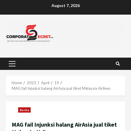
Skip
August 7, 2026
to
content
Primary
Menu
Home
2023
April
19
MAG fail Injunksi halang AirAsia jual tiket Malaysia Airlines
Berita
MAG fail Injunksi halang AirAsia jual tiket