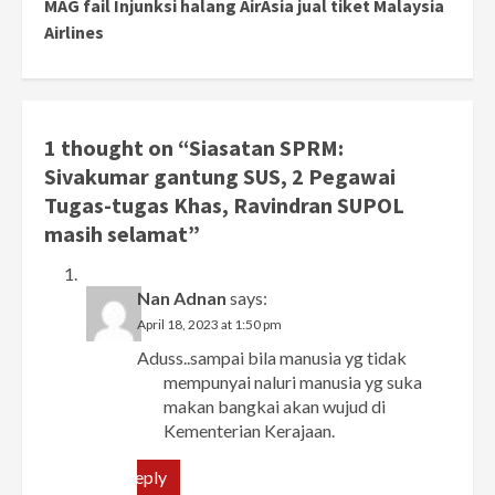
MAG fail Injunksi halang AirAsia jual tiket Malaysia
Airlines
1 thought on “
Siasatan SPRM:
Sivakumar gantung SUS, 2 Pegawai
Tugas-tugas Khas, Ravindran SUPOL
masih selamat
”
Nan Adnan
says:
April 18, 2023 at 1:50 pm
Aduss..sampai bila manusia yg tidak
mempunyai naluri manusia yg suka
makan bangkai akan wujud di
Kementerian Kerajaan.
Reply