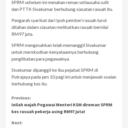
SPRM sebelum ini menahan reman setiausaha sulit
dan PTTK Sivakumar berhubung siasatan rasuah itu.
Pengarah syarikat dari Ipoh pemberi rasuah turut
ditahan dalam siasatan melibatkan rasuah bernilai
RM97 juta.
SPRM mengesahkan telah memanggil Sivakumar
untuk merekodkan kenyataannya berhubung
penglibatan para pegawainya.
Sivakumar dipanggil ke ibu pejabat SPRM di
Putrajaya pada jam 10 pagi ini untuk menjawab soalan
berhubung kes itu.
Continue
Previous:
Inilah wajah Pegawai Menteri KSM direman SPRM
Reading
kes rasuah pekerja asing RM97 juta!
Next: