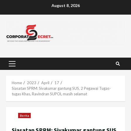
Skip
August 8, 2026
to
content
Primary
Menu
Home
2023
April
17
Siasatan SPRM: Sivakumar gantung SUS, 2 Pegawai Tugas-
tugas Khas, Ravindran SUPOL masih selamat
Berita
Siasatan SPRM: Sivakumar gantung SUS,