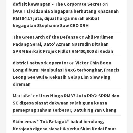
defisit kewangan – The Corporate Secret
on
[PART 1] KidZania Singapura berhutang Khazanah
RM184.17 juta, dijual harga murah akibat
kegagalan Stephanie Saw CEO DRH
The Great Arch of the Defense
on
Ahli Parlimen
Padang Serai, Dato’ Azman Nasrudin Ditahan
SPRM Berkait Projek Fidlot RM400,000 di Kedah
district network operator
on
Victor Chin Boon
Long diburu: Manipulasi NexG terbongkar, Francis
Leong See Wui & Kekasih Gelap Lim Siew Ping
direman
MartaBef
on
Urus Niaga RM37 Juta PRG: SPRM dan
SC digesa siasat dakwaan salah guna kuasa
pemegang saham terbesar, Datuk Ng Yan Cheng
Skim emas “Tok Belagak” bakal berulang,
Kerajaan digesa siasat & serbu Skim Kedai Emas