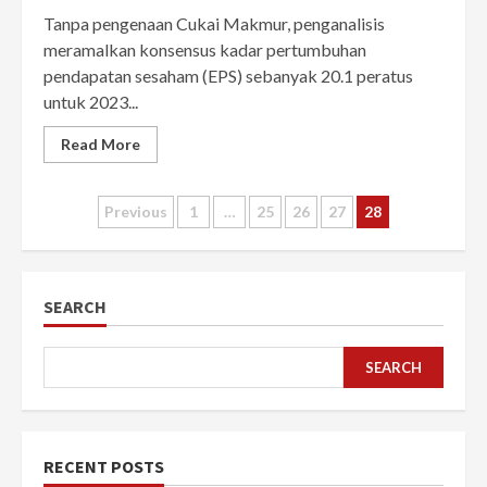
Tanpa pengenaan Cukai Makmur, penganalisis
meramalkan konsensus kadar pertumbuhan
pendapatan sesaham (EPS) sebanyak 20.1 peratus
untuk 2023...
Read More
Posts
Previous
1
…
25
26
27
28
pagination
SEARCH
SEARCH
RECENT POSTS