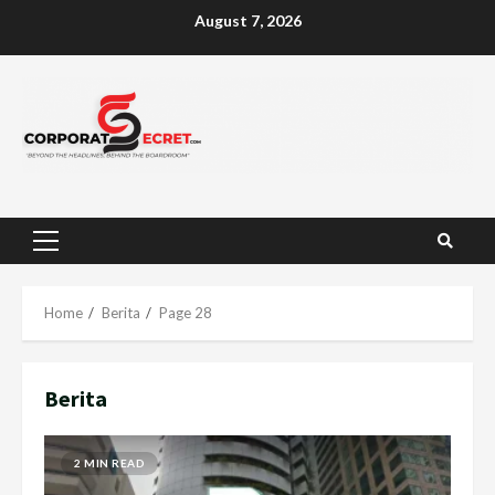
Skip
August 7, 2026
to
content
Primary
Menu
Home
Berita
Page 28
Berita
2 MIN READ