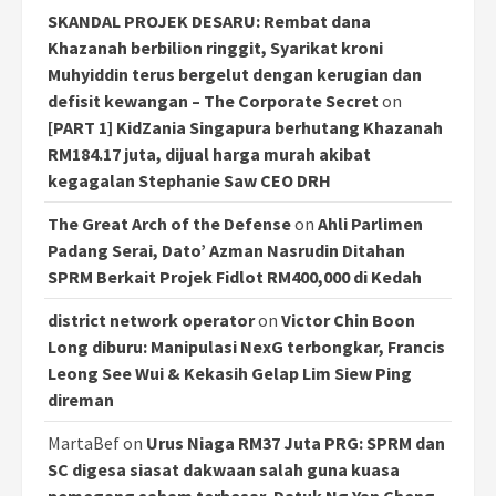
SKANDAL PROJEK DESARU: Rembat dana
Khazanah berbilion ringgit, Syarikat kroni
Muhyiddin terus bergelut dengan kerugian dan
defisit kewangan – The Corporate Secret
on
[PART 1] KidZania Singapura berhutang Khazanah
RM184.17 juta, dijual harga murah akibat
kegagalan Stephanie Saw CEO DRH
The Great Arch of the Defense
on
Ahli Parlimen
Padang Serai, Dato’ Azman Nasrudin Ditahan
SPRM Berkait Projek Fidlot RM400,000 di Kedah
district network operator
on
Victor Chin Boon
Long diburu: Manipulasi NexG terbongkar, Francis
Leong See Wui & Kekasih Gelap Lim Siew Ping
direman
MartaBef
on
Urus Niaga RM37 Juta PRG: SPRM dan
SC digesa siasat dakwaan salah guna kuasa