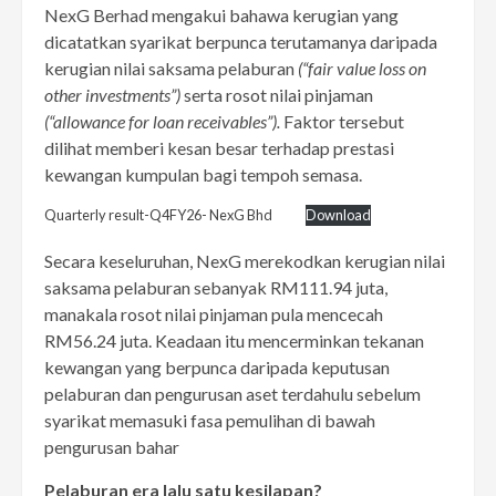
NexG Berhad mengakui bahawa kerugian yang
dicatatkan syarikat berpunca terutamanya daripada
kerugian nilai saksama pelaburan
(“fair value loss on
other investments”)
serta rosot nilai pinjaman
(“allowance for loan receivables”).
Faktor tersebut
dilihat memberi kesan besar terhadap prestasi
kewangan kumpulan bagi tempoh semasa.
Quarterly result-Q4FY26- NexG Bhd
Download
Secara keseluruhan, NexG merekodkan kerugian nilai
saksama pelaburan sebanyak RM111.94 juta,
manakala rosot nilai pinjaman pula mencecah
RM56.24 juta. Keadaan itu mencerminkan tekanan
kewangan yang berpunca daripada keputusan
pelaburan dan pengurusan aset terdahulu sebelum
syarikat memasuki fasa pemulihan di bawah
pengurusan bahar
Pelaburan era lalu satu kesilapan?