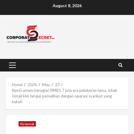
Skip
August 8, 2026
to
content
Primary
Menu
Home
2026
May
23
NexG umum kerugian RM85.7 juta era pelaburan lama, Ishak
Ismail kini terajui pemulihan dengan operasi syarikat yang
kukuh
Korporat