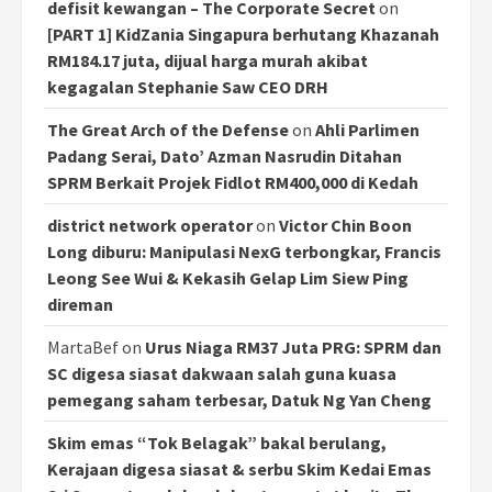
defisit kewangan – The Corporate Secret
on
[PART 1] KidZania Singapura berhutang Khazanah
RM184.17 juta, dijual harga murah akibat
kegagalan Stephanie Saw CEO DRH
The Great Arch of the Defense
on
Ahli Parlimen
Padang Serai, Dato’ Azman Nasrudin Ditahan
SPRM Berkait Projek Fidlot RM400,000 di Kedah
district network operator
on
Victor Chin Boon
Long diburu: Manipulasi NexG terbongkar, Francis
Leong See Wui & Kekasih Gelap Lim Siew Ping
direman
MartaBef
on
Urus Niaga RM37 Juta PRG: SPRM dan
SC digesa siasat dakwaan salah guna kuasa
pemegang saham terbesar, Datuk Ng Yan Cheng
Skim emas “Tok Belagak” bakal berulang,
Kerajaan digesa siasat & serbu Skim Kedai Emas