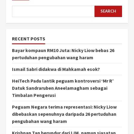
SEARCH
RECENT POSTS
Bayar kompaun RM10 Juta: Nicky Liow bebas 26
pertuduhan pengubahan wang haram
Ismail Sabri didakwa di Mahkamah esok?
HeiTech Padu lantik peguam kontroversi ‘Mr R’
Datuk Sandraruben Aneelamagham sebagai
Timbalan Pengerusi
Peguam Negara terima representasi: Nicky Liow
dibebaskan sepenuhnya daripada 26 pertuduhan
pengubahan wang haram
Krishnan Tan berundur dari IJM, namun siasatan