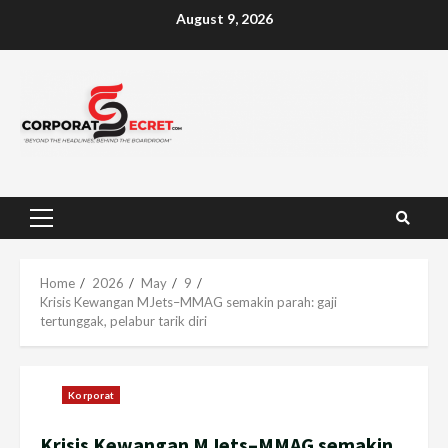
Skip
August 9, 2026
to
content
Primary
Menu
Home
2026
May
9
Krisis Kewangan MJets–MMAG semakin parah: gaji
tertunggak, pelabur tarik diri
Korporat
Krisis Kewangan MJets–MMAG semakin