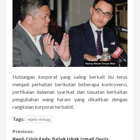
Hubungan korporat yang saling berkait itu terus
menjadi perhatian berikutan beberapa kontroversi,
pertikaian dalaman syarikat dan siasatan berkaitan
pengubahan wang haram yang dikaitkan dengan
rangkaian korporat terbabit.
Tags:
mjets-mmag
Continue
Previous:
NexG Crisis Ends: Datuk Ishak Ismail Ousts