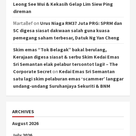
Leong See Wui & Kekasih Gelap Lim Siew Ping
direman
MartaBef
on
Urus Niaga RM37 Juta PRG: SPRM dan
SC digesa siasat dakwaan salah guna kuasa
pemegang saham terbesar, Datuk Ng Yan Cheng
Skim emas “Tok Belagak” bakal berulang,
Kerajaan digesa siasat & serbu Skim Kedai Emas
Sri Semantan elak pelabur tersontot lagi! – The
Corporate Secret
on
Kedai Emas Sri Semantan
satu lagi skim pelaburan emas ‘scammer’ langgar
undang-undang Suruhanjaya Sekuriti & BNM
ARCHIVES
August 2026
July 2026