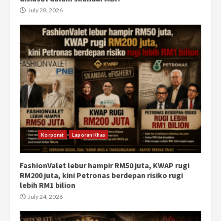
July 28, 2026
Korporat
Laporan Khas
FashionValet lebur hampir RM50 juta, KWAP rugi
RM200 juta, kini Petronas berdepan risiko rugi
lebih RM1 bilion
July 24, 2026