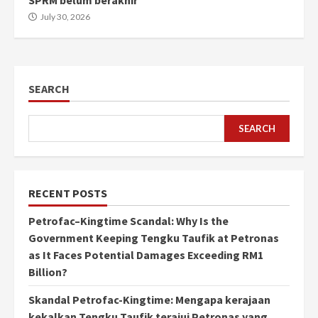
SPRM belum berakhir
July 30, 2026
SEARCH
SEARCH
RECENT POSTS
Petrofac–Kingtime Scandal: Why Is the
Government Keeping Tengku Taufik at Petronas
as It Faces Potential Damages Exceeding RM1
Billion?
Skandal Petrofac-Kingtime: Mengapa kerajaan
kekalkan Tengku Taufik terajui Petronas yang