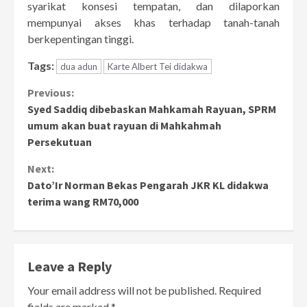
syarikat konsesi tempatan, dan dilaporkan
mempunyai akses khas terhadap tanah-tanah
berkepentingan tinggi.
Tags:
dua adun
Karte Albert Tei didakwa
Continue
Previous:
Syed Saddiq dibebaskan Mahkamah Rayuan, SPRM
Reading
umum akan buat rayuan di Mahkahmah
Persekutuan
Next:
Dato’Ir Norman Bekas Pengarah JKR KL didakwa
terima wang RM70,000
Leave a Reply
Your email address will not be published.
Required
fields are marked
*