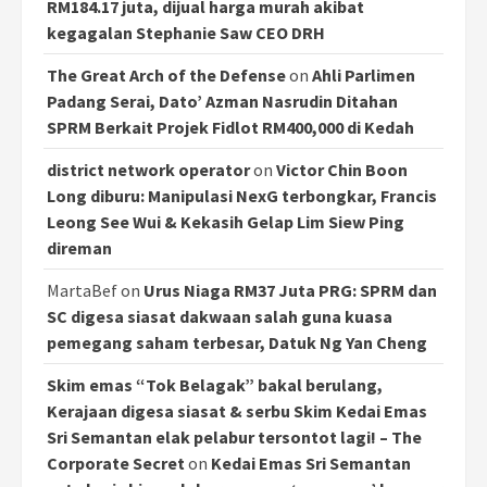
RM184.17 juta, dijual harga murah akibat
kegagalan Stephanie Saw CEO DRH
The Great Arch of the Defense
on
Ahli Parlimen
Padang Serai, Dato’ Azman Nasrudin Ditahan
SPRM Berkait Projek Fidlot RM400,000 di Kedah
district network operator
on
Victor Chin Boon
Long diburu: Manipulasi NexG terbongkar, Francis
Leong See Wui & Kekasih Gelap Lim Siew Ping
direman
MartaBef
on
Urus Niaga RM37 Juta PRG: SPRM dan
SC digesa siasat dakwaan salah guna kuasa
pemegang saham terbesar, Datuk Ng Yan Cheng
Skim emas “Tok Belagak” bakal berulang,
Kerajaan digesa siasat & serbu Skim Kedai Emas
Sri Semantan elak pelabur tersontot lagi! – The
Corporate Secret
on
Kedai Emas Sri Semantan