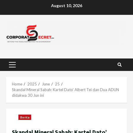
Skip
August 10, 2026
to
content
Primary
Menu
Home
2025
June
25
Skandal Mineral Sabah: Kartel Dato’ Albert Tei dan Dua ADUN
didakwa 30 Jun ini
Berita
Skandal Mineral Sabah: Kartel Dato’