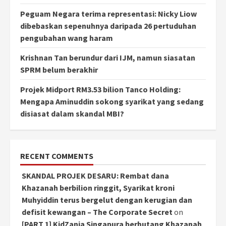
Peguam Negara terima representasi: Nicky Liow
dibebaskan sepenuhnya daripada 26 pertuduhan
pengubahan wang haram
Krishnan Tan berundur dari IJM, namun siasatan
SPRM belum berakhir
Projek Midport RM3.53 bilion Tanco Holding:
Mengapa Aminuddin sokong syarikat yang sedang
disiasat dalam skandal MBI?
RECENT COMMENTS
SKANDAL PROJEK DESARU: Rembat dana
Khazanah berbilion ringgit, Syarikat kroni
Muhyiddin terus bergelut dengan kerugian dan
defisit kewangan – The Corporate Secret
on
[PART 1] KidZania Singapura berhutang Khazanah