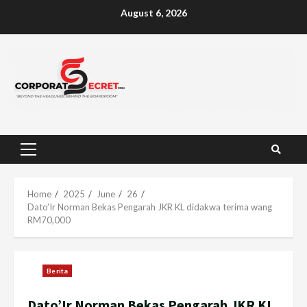
Skip
August 6, 2026
to
content
Primary
Menu
Home
2025
June
26
Dato’Ir Norman Bekas Pengarah JKR KL didakwa terima wang
RM70,000
Berita
Dato’Ir Norman Bekas Pengarah JKR KL