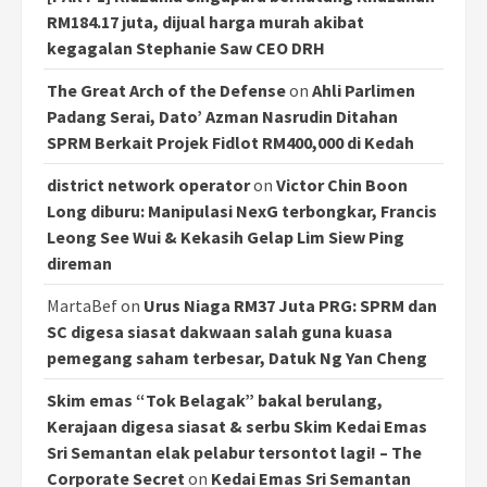
RM184.17 juta, dijual harga murah akibat
kegagalan Stephanie Saw CEO DRH
The Great Arch of the Defense
on
Ahli Parlimen
Padang Serai, Dato’ Azman Nasrudin Ditahan
SPRM Berkait Projek Fidlot RM400,000 di Kedah
district network operator
on
Victor Chin Boon
Long diburu: Manipulasi NexG terbongkar, Francis
Leong See Wui & Kekasih Gelap Lim Siew Ping
direman
MartaBef
on
Urus Niaga RM37 Juta PRG: SPRM dan
SC digesa siasat dakwaan salah guna kuasa
pemegang saham terbesar, Datuk Ng Yan Cheng
Skim emas “Tok Belagak” bakal berulang,
Kerajaan digesa siasat & serbu Skim Kedai Emas
Sri Semantan elak pelabur tersontot lagi! – The
Corporate Secret
on
Kedai Emas Sri Semantan