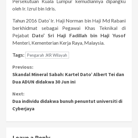
Persekutuan Kuala Lumpur kemudiannya dipangku
oleh Ir. Izrul bin Idris.
Tahun 2016 Dato’ Ir. Haji Norman bin Haji Md Rabani
berkhidmat sebagai Pegawai Khas Teknikal di
Pejabat
Dato’ Sri Haji Fadillah bin Haji Yusof
Menteri, Kementerian Kerja Raya, Malaysia.
Tags:
Pengarah JKR Wilayah
Continue
Previous:
Skandal Mineral Sabah: Kartel Dato’ Albert Tei dan
Reading
Dua ADUN didakwa 30 Jun ini
Next:
Dua individu didakwa bunuh penuntut universiti di
Cyberjaya
Leave a Reply