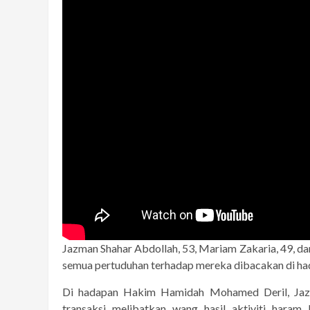
Jazman Shahar Abdollah, 53, Mariam Zakaria, 49, da
semua pertuduhan terhadap mereka dibacakan di ha
Di hadapan Hakim Hamidah Mohamed Deril, Jazm
transaksi melibatkan wang hasil aktiviti haram