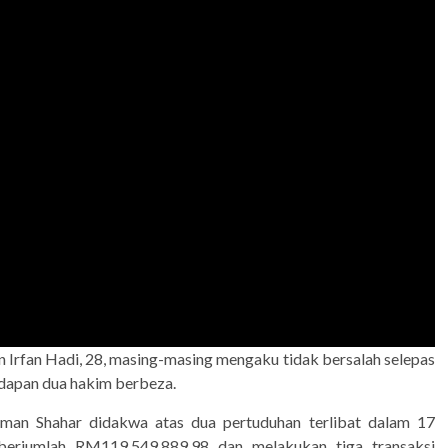
n Irfan Hadi, 28, masing-masing mengaku tidak bersalah selepas
dapan dua hakim berbeza.
an Shahar didakwa atas dua pertuduhan terlibat dalam 17
 berjumlah RM119,549,889.98 dan melakukan tiga transaksi