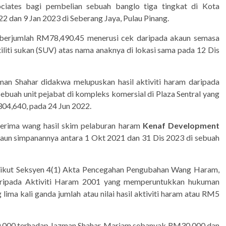
ciates bagi pembelian sebuah banglo tiga tingkat di Kota
2 dan 9 Jan 2023 di Seberang Jaya, Pulau Pinang.
berjumlah RM78,490.45 menerusi cek daripada akaun semasa
iliti sukan (SUV) atas nama anaknya di lokasi sama pada 12 Dis
man Shahar didakwa melupuskan hasil aktiviti haram daripada
ebuah unit pejabat di kompleks komersial di Plaza Sentral yang
,304,640, pada 24 Jun 2022.
erima wang hasil skim pelaburan haram
Kenaf Development
un simpanannya antara 1 Okt 2021 dan 31 Dis 2023 di sebuah
gikut Seksyen 4(1) Akta Pencegahan Pengubahan Wang Haram,
ripada Aktiviti Haram 2001 yang memperuntukkan hukuman
ima kali ganda jumlah atau nilai hasil aktiviti haram atau RM5
00 terhadap Jazman Shahar, Mariam sebanyak RM30,000 dan