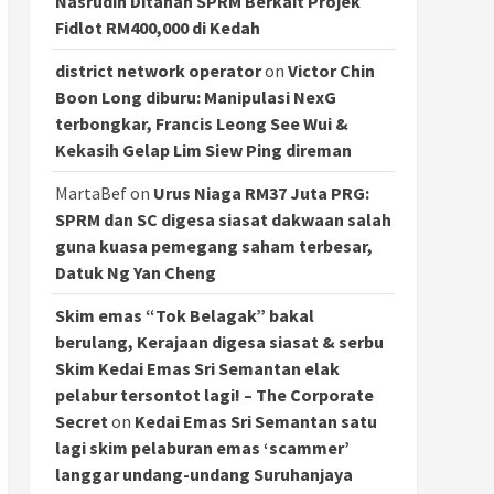
Nasrudin Ditahan SPRM Berkait Projek
Fidlot RM400,000 di Kedah
district network operator
on
Victor Chin
Boon Long diburu: Manipulasi NexG
terbongkar, Francis Leong See Wui &
Kekasih Gelap Lim Siew Ping direman
MartaBef
on
Urus Niaga RM37 Juta PRG:
SPRM dan SC digesa siasat dakwaan salah
guna kuasa pemegang saham terbesar,
Datuk Ng Yan Cheng
Skim emas “Tok Belagak” bakal
berulang, Kerajaan digesa siasat & serbu
Skim Kedai Emas Sri Semantan elak
pelabur tersontot lagi! – The Corporate
Secret
on
Kedai Emas Sri Semantan satu
lagi skim pelaburan emas ‘scammer’
langgar undang-undang Suruhanjaya