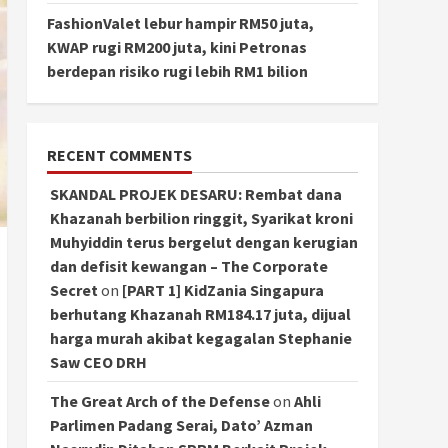
FashionValet lebur hampir RM50 juta,
KWAP rugi RM200 juta, kini Petronas
berdepan risiko rugi lebih RM1 bilion
RECENT COMMENTS
SKANDAL PROJEK DESARU: Rembat dana
Khazanah berbilion ringgit, Syarikat kroni
Muhyiddin terus bergelut dengan kerugian
dan defisit kewangan – The Corporate
Secret
on
[PART 1] KidZania Singapura
berhutang Khazanah RM184.17 juta, dijual
harga murah akibat kegagalan Stephanie
Saw CEO DRH
The Great Arch of the Defense
on
Ahli
Parlimen Padang Serai, Dato’ Azman