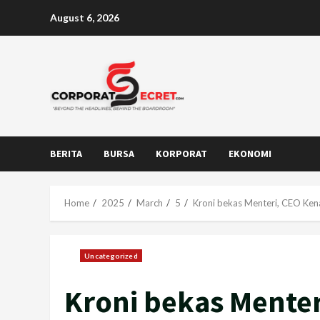
Skip
August 6, 2026
to
content
BERITA
BURSA
KORPORAT
EKONOMI
Home
2025
March
5
Kroni bekas Menteri, CEO Kena
Uncategorized
Kroni bekas Menter