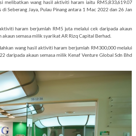
si melibatkan wang hasil aktiviti haram iaitu RM5,833,619.07
s di Seberang Jaya, Pulau Pinang antara 1 Mac 2022 dan 26 Jan
ktiviti haram berjumlah RM5 juta melalui cek daripada akaun
m akaun semasa milik syarikat AR Rizq Capital Berhad.
ahkan wang hasil aktiviti haram berjumlah RM300,000 melalui
022 daripada akaun semasa milik Kenaf Venture Global Sdn Bhd