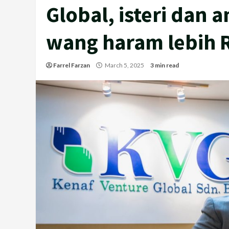
Global, isteri dan
wang haram lebih 
Farrel Farzan
March 5, 2025
3 min read