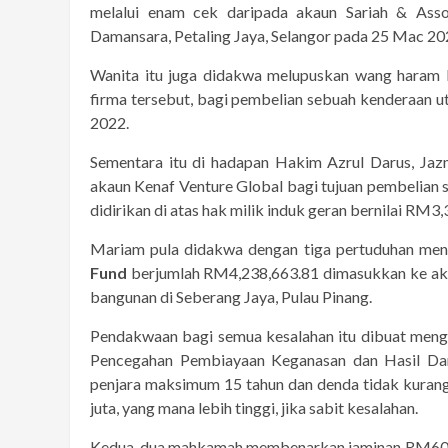
melalui enam cek daripada akaun Sariah & Asso
Damansara, Petaling Jaya, Selangor pada 25 Mac 202
Wanita itu juga didakwa melupuskan wang haram 
firma tersebut, bagi pembelian sebuah kenderaan ut
2022.
Sementara itu di hadapan Hakim Azrul Darus, Jaz
akaun Kenaf Venture Global bagi tujuan pembelian s
didirikan di atas hak milik induk geran bernilai RM3
Mariam pula didakwa dengan tiga pertuduhan men
Fund
berjumlah RM4,238,663.81 dimasukkan ke aka
bangunan di Seberang Jaya, Pulau Pinang.
Pendakwaan bagi semua kesalahan itu dibuat men
Pencegahan Pembiayaan Keganasan dan Hasil Da
penjara maksimum 15 tahun dan denda tidak kurang l
juta, yang mana lebih tinggi, jika sabit kesalahan.
Kedua-dua mahkamah membenarkan jaminan RM60,0