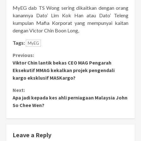
MyEG dab TS Wong sering dikaitkan dengan orang
kanannya Dato’ Lim Kok Han atau Dato’ Teleng
kumpulan
Mafia Korporat
yang mempunyai kaitan
dengan Victor Chin Boon Long,
Tags:
MyEG
Continue
Previous:
Viktor Chin lantik bekas CEO MAG Pengarah
Reading
Eksekutif MMAG kekalkan projek pengendali
kargo eksklusif MASKargo?
Next:
Apa jadi kepada kes ahli perniagaan Malaysia John
So Chee Wen?
Leave a Reply