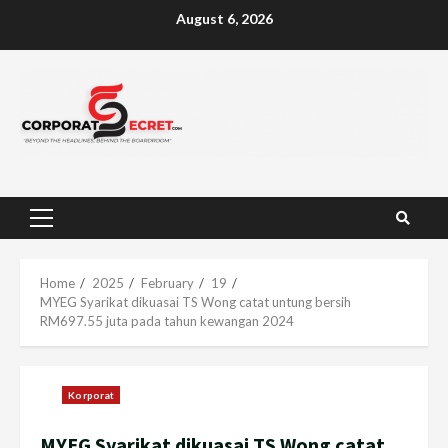
Skip
August 6, 2026
to
content
Primary
Menu
Home
2025
February
19
MYEG Syarikat dikuasai TS Wong catat untung bersih
RM697.55 juta pada tahun kewangan 2024
Korporat
MYEG Syarikat dikuasai TS Wong catat