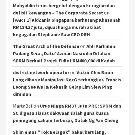
Muhyiddin terus bergelut dengan kerugian dan
defisit kewangan – The Corporate Secret
on
[PART 1] KidZania Singapura berhutang Khazanah
RM184.17 juta, dijual harga murah akibat
kegagalan Stephanie Saw CEO DRH
The Great Arch of the Defense
on
Ahli Parlimen
Padang Serai, Dato’ Azman Nasrudin Ditahan
SPRM Berkait Projek Fidlot RM400,000 di Kedah
district network operator
on
Victor Chin Boon
Long diburu: Manipulasi NexG terbongkar, Francis
Leong See Wui & Kekasih Gelap Lim Siew Ping
direman
MartaBef
on
Urus Niaga RM37 Juta PRG: SPRM dan
SC digesa siasat dakwaan salah guna kuasa
pemegang saham terbesar, Datuk Ng Yan Cheng
Skim emas “Tok Belagak” bakal berulang,