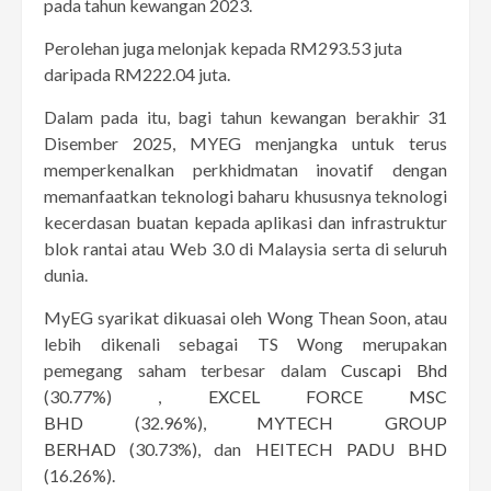
pada tahun kewangan 2023.
Perolehan juga melonjak kepada RM293.53 juta
daripada RM222.04 juta.
Dalam pada itu, bagi tahun kewangan berakhir 31
Disember 2025, MYEG menjangka untuk terus
memperkenalkan perkhidmatan inovatif dengan
memanfaatkan teknologi baharu khususnya teknologi
kecerdasan buatan kepada aplikasi dan infrastruktur
blok rantai atau Web 3.0 di Malaysia serta di seluruh
dunia.
MyEG syarikat dikuasai oleh Wong Thean Soon, atau
lebih dikenali sebagai TS Wong merupakan
pemegang saham terbesar dalam
Cuscapi Bhd
(30.77%) ,
EXCEL FORCE MSC
BHD
(32.96%),
MYTECH GROUP
BERHAD
(30.73%), dan
HEITECH PADU BHD
(16.26%).