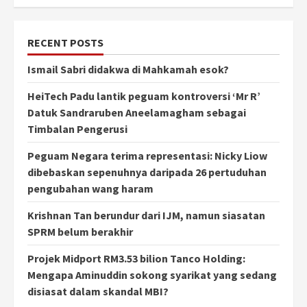
RECENT POSTS
Ismail Sabri didakwa di Mahkamah esok?
HeiTech Padu lantik peguam kontroversi ‘Mr R’
Datuk Sandraruben Aneelamagham sebagai
Timbalan Pengerusi
Peguam Negara terima representasi: Nicky Liow
dibebaskan sepenuhnya daripada 26 pertuduhan
pengubahan wang haram
Krishnan Tan berundur dari IJM, namun siasatan
SPRM belum berakhir
Projek Midport RM3.53 bilion Tanco Holding:
Mengapa Aminuddin sokong syarikat yang sedang
disiasat dalam skandal MBI?