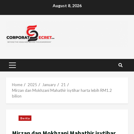
Skip
August 8, 2026
to
content
Primary
Menu
Home
2025
January
21
Mirzan dan Mokhzani Mahathir isytihar harta lebih RM1.2
bilion
Berita
Mirzan dan Mokhzani Mahathir isytihar