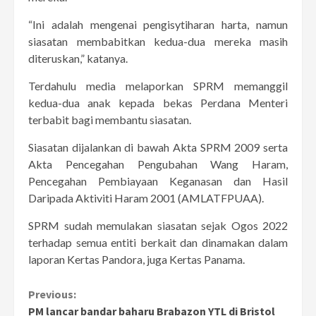
“Ini adalah mengenai pengisytiharan harta, namun
siasatan membabitkan kedua-dua mereka masih
diteruskan,” katanya.
Terdahulu media melaporkan SPRM memanggil
kedua-dua anak kepada bekas Perdana Menteri
terbabit bagi membantu siasatan.
Siasatan dijalankan di bawah Akta SPRM 2009 serta
Akta Pencegahan Pengubahan Wang Haram,
Pencegahan Pembiayaan Keganasan dan Hasil
Daripada Aktiviti Haram 2001 (AMLATFPUAA).
SPRM sudah memulakan siasatan sejak Ogos 2022
terhadap semua entiti berkait dan dinamakan dalam
laporan Kertas Pandora, juga Kertas Panama.
Continue
Previous:
PM lancar bandar baharu Brabazon YTL di Bristol