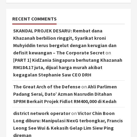
RECENT COMMENTS
SKANDAL PROJEK DESARU: Rembat dana
Khazanah berbilion ringgit, Syarikat kroni
Muhyiddin terus bergelut dengan kerugian dan
defisit kewangan – The Corporate Secret
on
[PART 1] KidZania Singapura berhutang Khazanah
RM184.17 juta, dijual harga murah akibat
kegagalan Stephanie Saw CEO DRH
The Great Arch of the Defense
on
Ahli Parlimen
Padang Serai, Dato’ Azman Nasrudin Ditahan
SPRM Berkait Projek Fidlot RM400,000 di Kedah
district network operator
on
Victor Chin Boon
Long diburu: Manipulasi NexG terbongkar, Francis
Leong See Wui & Kekasih Gelap Lim Siew Ping
direman