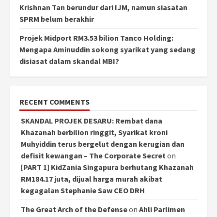
Krishnan Tan berundur dari IJM, namun siasatan
SPRM belum berakhir
Projek Midport RM3.53 bilion Tanco Holding:
Mengapa Aminuddin sokong syarikat yang sedang
disiasat dalam skandal MBI?
RECENT COMMENTS
SKANDAL PROJEK DESARU: Rembat dana
Khazanah berbilion ringgit, Syarikat kroni
Muhyiddin terus bergelut dengan kerugian dan
defisit kewangan – The Corporate Secret
on
[PART 1] KidZania Singapura berhutang Khazanah
RM184.17 juta, dijual harga murah akibat
kegagalan Stephanie Saw CEO DRH
The Great Arch of the Defense
on
Ahli Parlimen