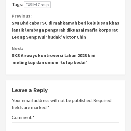
Tags:
EXSIM Group
Continue
Previous:
SMI Bhd cabar SC di mahkamah beri kelulusan khas
Reading
lantik lembaga pengarah dikuasai mafia korporat
Leong Seng Wui ‘budak’ Victor Chin
Next:
SKS Airways kontroversi tahun 2023 kini
melingkup dan umum ‘tutup kedai’
Leave a Reply
Your email address will not be published.
Required
fields are marked
*
Comment
*