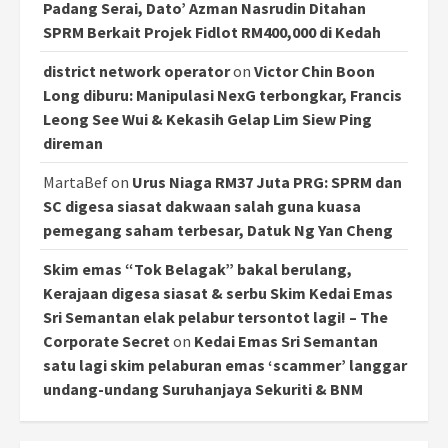
Padang Serai, Dato’ Azman Nasrudin Ditahan
SPRM Berkait Projek Fidlot RM400,000 di Kedah
district network operator
on
Victor Chin Boon
Long diburu: Manipulasi NexG terbongkar, Francis
Leong See Wui & Kekasih Gelap Lim Siew Ping
direman
MartaBef
on
Urus Niaga RM37 Juta PRG: SPRM dan
SC digesa siasat dakwaan salah guna kuasa
pemegang saham terbesar, Datuk Ng Yan Cheng
Skim emas “Tok Belagak” bakal berulang,
Kerajaan digesa siasat & serbu Skim Kedai Emas
Sri Semantan elak pelabur tersontot lagi! – The
Corporate Secret
on
Kedai Emas Sri Semantan
satu lagi skim pelaburan emas ‘scammer’ langgar
undang-undang Suruhanjaya Sekuriti & BNM