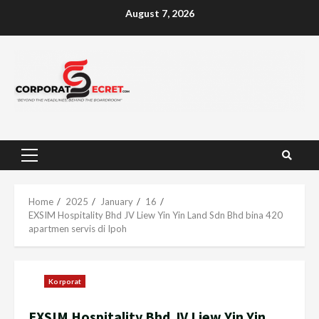
Skip
August 7, 2026
to
content
Primary
Menu
Home
2025
January
16
EXSIM Hospitality Bhd JV Liew Yin Yin Land Sdn Bhd bina 420
apartmen servis di Ipoh
Korporat
EXSIM Hospitality Bhd JV Liew Yin Yin