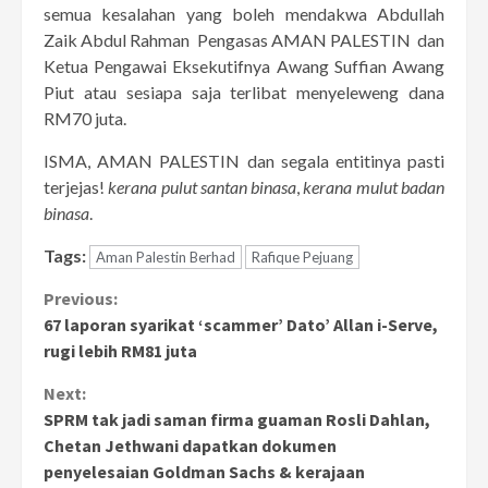
semua kesalahan yang boleh mendakwa Abdullah
Zaik Abdul Rahman Pengasas AMAN PALESTIN dan
Ketua Pengawai Eksekutifnya Awang Suffian Awang
Piut atau sesiapa saja terlibat menyeleweng dana
RM70 juta.
ISMA, AMAN PALESTIN dan segala entitinya pasti
terjejas!
kerana pulut santan binasa
,
kerana mulut badan
binasa
.
Tags:
Aman Palestin Berhad
Rafique Pejuang
Continue
Previous:
67 laporan syarikat ‘scammer’ Dato’ Allan i-Serve,
Reading
rugi lebih RM81 juta
Next:
SPRM tak jadi saman firma guaman Rosli Dahlan,
Chetan Jethwani dapatkan dokumen
penyelesaian Goldman Sachs & kerajaan