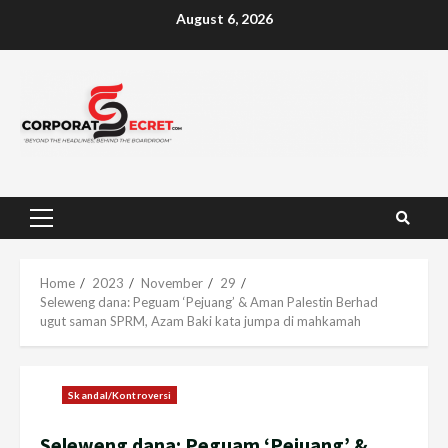
Skip
August 6, 2026
to
content
Primary
Menu
Home
2023
November
29
Seleweng dana: Peguam ‘Pejuang’ & Aman Palestin Berhad
ugut saman SPRM, Azam Baki kata jumpa di mahkamah
Skandal/Kontroversi
Seleweng dana: Peguam ‘Pejuang’ &