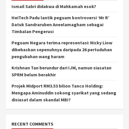
Ismail Sabri didakwa di Mahkamah esok?
HeiTech Padu lantik peguam kontroversi ‘Mr R’
Datuk Sandraruben Aneelamagham sebagai
Timbalan Pengerusi
Peguam Negara terima representasi: Nicky Liow
dibebaskan sepenuhnya daripada 26 pertuduhan
pengubahan wang haram
Krishnan Tan berundur dari IJM, namun siasatan
SPRM belum berakhir
Projek Midport RM3.53 bilion Tanco Holding:
Mengapa Aminuddin sokong syarikat yang sedang
disiasat dalam skandal MBI?
RECENT COMMENTS