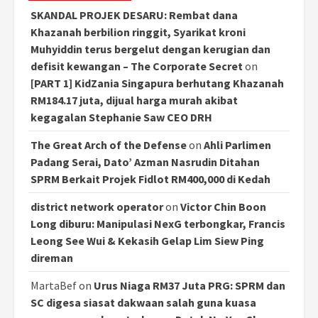
SKANDAL PROJEK DESARU: Rembat dana
Khazanah berbilion ringgit, Syarikat kroni
Muhyiddin terus bergelut dengan kerugian dan
defisit kewangan – The Corporate Secret
on
[PART 1] KidZania Singapura berhutang Khazanah
RM184.17 juta, dijual harga murah akibat
kegagalan Stephanie Saw CEO DRH
The Great Arch of the Defense
on
Ahli Parlimen
Padang Serai, Dato’ Azman Nasrudin Ditahan
SPRM Berkait Projek Fidlot RM400,000 di Kedah
district network operator
on
Victor Chin Boon
Long diburu: Manipulasi NexG terbongkar, Francis
Leong See Wui & Kekasih Gelap Lim Siew Ping
direman
MartaBef
on
Urus Niaga RM37 Juta PRG: SPRM dan
SC digesa siasat dakwaan salah guna kuasa