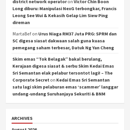
district network operator
on
Victor Chin Boon
Long diburu: Manipulasi NexG terbongkar, Francis
Leong See Wui & Kekasih Gelap Lim Siew Ping
direman
MartaBef
on
Urus Niaga RM37 Juta PRG: SPRM dan
SC digesa siasat dakwaan salah guna kuasa
pemegang saham terbesar, Datuk Ng Yan Cheng
Skim emas “Tok Belagak” bakal berulang,
Kerajaan digesa siasat & serbu Skim Kedai Emas
Sri Semantan elak pelabur tersontot lagi! – The
Corporate Secret
on
Kedai Emas Sri Semantan
satu lagi skim pelaburan emas ‘scammer’ langgar
undang-undang Suruhanjaya Sekuriti & BNM
ARCHIVES
August 2026