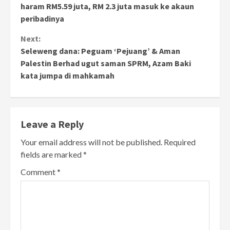
Reading
haram RM5.59 juta, RM 2.3 juta masuk ke akaun
peribadinya
Next:
Seleweng dana: Peguam ‘Pejuang’ & Aman
Palestin Berhad ugut saman SPRM, Azam Baki
kata jumpa di mahkamah
Leave a Reply
Your email address will not be published.
Required
fields are marked
*
Comment
*