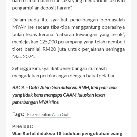
dan terlibat dalam transaksi yang melibatkan “aktiviti
pengambilan deposit haram”.
Dalam pada itu, syarikat penerbangan bermasalah
MYAirline secara tiba-tiba menggantung operasinya
bulan lepas kerana “cabaran kewangan yang teruk”,
menjejaskan 125,000 penumpang yang telah membeli
tiket bernilai RM20 juta untuk perjalanan sehingga
Mac 2024.
Sehingga kini, syarikat penerbangan itu masih
mengadakan perbincangan dengan bakal pelabur.
BACA –
Dato’ Allan Goh didakwa BNM, kini polis ada
yang tidak kena mengapa CAAM luluskan lesen
penerbangan MYAirline
Tags:
I-serve online Allan Goh
Continue
Previous:
Wan Saiful didakwa 18 tuduhan pengubahan wang