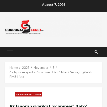
Skip
August 7, 2026
to
content
Primary
Menu
Home
2023
November
3
67 laporan syarikat ‘scammer’ Dato’ Allan i-Serve, rugi lebih
RM81 juta
Skandal/Kontroversi
67 laporan syarikat ‘scammer’ Dato’