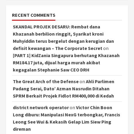
RECENT COMMENTS
SKANDAL PROJEK DESARU: Rembat dana
Khazanah berbilion ringgit, Syarikat kroni
Muhyiddin terus bergelut dengan kerugian dan
defisit kewangan – The Corporate Secret
on
[PART 1] KidZania Singapura berhutang Khazanah
RM184.17 juta, dijual harga murah akibat
kegagalan Stephanie Saw CEO DRH
The Great Arch of the Defense
on
Ahli Parlimen
Padang Serai, Dato’ Azman Nasrudin Ditahan
SPRM Berkait Projek Fidlot RM400,000 di Kedah
district network operator
on
Victor Chin Boon
Long diburu: Manipulasi NexG terbongkar, Francis
Leong See Wui & Kekasih Gelap Lim Siew Ping
direman