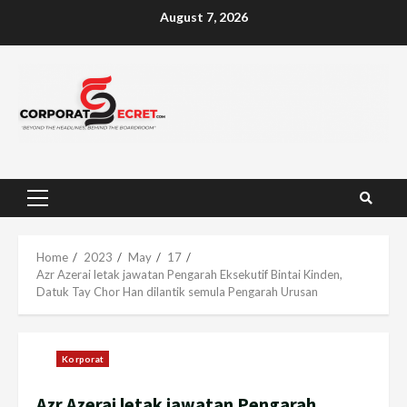
Skip
August 7, 2026
to
content
Primary
Menu
Home
2023
May
17
Azr Azerai letak jawatan Pengarah Eksekutif Bintai Kinden,
Datuk Tay Chor Han dilantik semula Pengarah Urusan
Korporat
Azr Azerai letak jawatan Pengarah