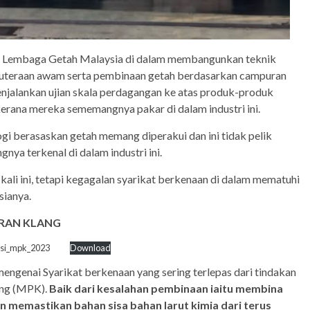
a Lembaga Getah Malaysia di dalam membangunkan teknik
ruteraan awam serta pembinaan getah berdasarkan campuran
enjalankan ujian skala perdagangan ke atas produk-produk
kerana mereka sememangnya pakar di dalam industri ini.
ogi berasaskan getah memang diperakui dan ini tidak pelik
ya terkenal di dalam industri ini.
ali ini, tetapi kegagalan syarikat berkenaan di dalam mematuhi
sianya.
ARAN KLANG
asi_mpk_2023
Download
ngenai Syarikat berkenaan yang sering terlepas dari tindakan
ang (MPK).
Baik dari kesalahan pembinaan iaitu membina
n memastikan bahan sisa bahan larut kimia dari terus