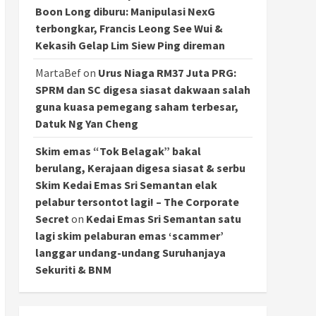
Boon Long diburu: Manipulasi NexG
terbongkar, Francis Leong See Wui &
Kekasih Gelap Lim Siew Ping direman
MartaBef
on
Urus Niaga RM37 Juta PRG:
SPRM dan SC digesa siasat dakwaan salah
guna kuasa pemegang saham terbesar,
Datuk Ng Yan Cheng
Skim emas “Tok Belagak” bakal
berulang, Kerajaan digesa siasat & serbu
Skim Kedai Emas Sri Semantan elak
pelabur tersontot lagi! – The Corporate
Secret
on
Kedai Emas Sri Semantan satu
lagi skim pelaburan emas ‘scammer’
langgar undang-undang Suruhanjaya
Sekuriti & BNM