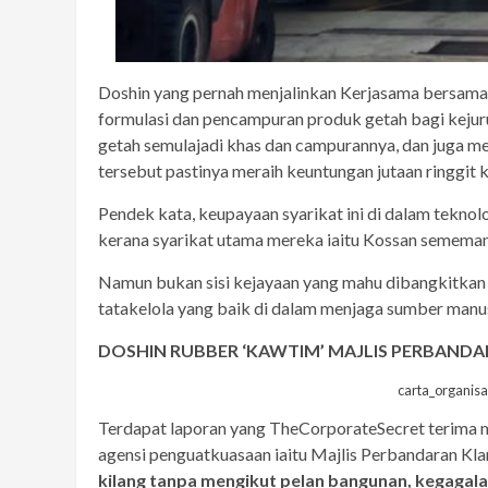
Doshin yang pernah menjalinkan Kerjasama bersam
formulasi dan pencampuran produk getah bagi keju
getah semulajadi khas dan campurannya, dan juga m
tersebut pastinya meraih keuntungan jutaan ringgit 
Pendek kata, keupayaan syarikat ini di dalam teknol
kerana syarikat utama mereka iaitu Kossan sememangn
Namun bukan sisi kejayaan yang mahu dibangkitkan k
tatakelola yang baik di dalam menjaga sumber manu
DOSHIN RUBBER ‘KAWTIM’ MAJLIS PERBAND
carta_organis
Terdapat laporan yang TheCorporateSecret terima me
agensi penguatkuasaan iaitu Majlis Perbandaran Kl
kilang tanpa mengikut pelan bangunan, kegagala