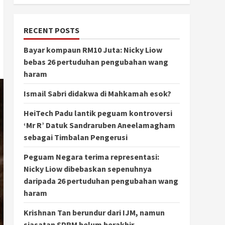
RECENT POSTS
Bayar kompaun RM10 Juta: Nicky Liow
bebas 26 pertuduhan pengubahan wang
haram
Ismail Sabri didakwa di Mahkamah esok?
HeiTech Padu lantik peguam kontroversi
‘Mr R’ Datuk Sandraruben Aneelamagham
sebagai Timbalan Pengerusi
Peguam Negara terima representasi:
Nicky Liow dibebaskan sepenuhnya
daripada 26 pertuduhan pengubahan wang
haram
Krishnan Tan berundur dari IJM, namun
siasatan SPRM belum berakhir