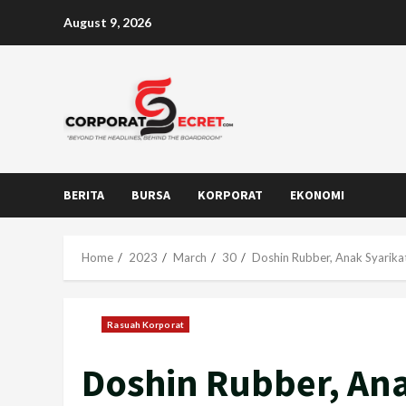
Skip
August 9, 2026
to
content
BERITA
BURSA
KORPORAT
EKONOMI
Home
2023
March
30
Doshin Rubber, Anak Syarika
Rasuah Korporat
Doshin Rubber, Ana