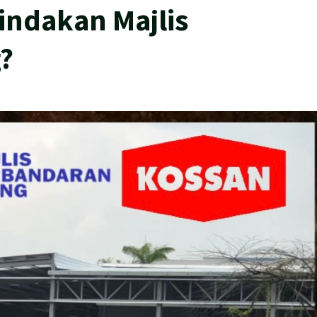
tindakan Majlis
?