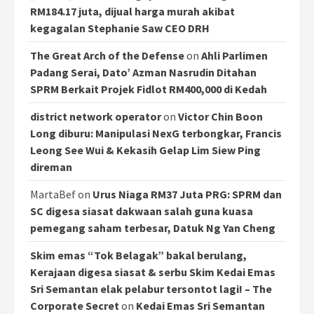
RM184.17 juta, dijual harga murah akibat
kegagalan Stephanie Saw CEO DRH
The Great Arch of the Defense
on
Ahli Parlimen
Padang Serai, Dato’ Azman Nasrudin Ditahan
SPRM Berkait Projek Fidlot RM400,000 di Kedah
district network operator
on
Victor Chin Boon
Long diburu: Manipulasi NexG terbongkar, Francis
Leong See Wui & Kekasih Gelap Lim Siew Ping
direman
MartaBef
on
Urus Niaga RM37 Juta PRG: SPRM dan
SC digesa siasat dakwaan salah guna kuasa
pemegang saham terbesar, Datuk Ng Yan Cheng
Skim emas “Tok Belagak” bakal berulang,
Kerajaan digesa siasat & serbu Skim Kedai Emas
Sri Semantan elak pelabur tersontot lagi! – The
Corporate Secret
on
Kedai Emas Sri Semantan