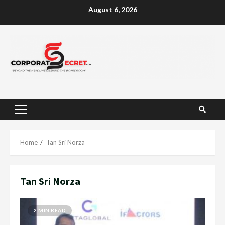
Skip
August 6, 2026
to
content
Primary
Menu
Home
Tan Sri Norza
Tan Sri Norza
2 MIN READ