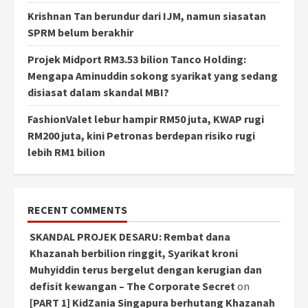
Krishnan Tan berundur dari IJM, namun siasatan
SPRM belum berakhir
Projek Midport RM3.53 bilion Tanco Holding:
Mengapa Aminuddin sokong syarikat yang sedang
disiasat dalam skandal MBI?
FashionValet lebur hampir RM50 juta, KWAP rugi
RM200 juta, kini Petronas berdepan risiko rugi
lebih RM1 bilion
RECENT COMMENTS
SKANDAL PROJEK DESARU: Rembat dana
Khazanah berbilion ringgit, Syarikat kroni
Muhyiddin terus bergelut dengan kerugian dan
defisit kewangan – The Corporate Secret
on
[PART 1] KidZania Singapura berhutang Khazanah