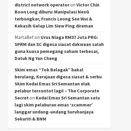
district network operator
on
Victor Chin
Boon Long diburu: Manipulasi NexG
terbongkar, Francis Leong See Wui &
Kekasih Gelap Lim Siew Ping direman
MartaBef
on
Urus Niaga RM37 Juta PRG:
SPRM dan SC digesa siasat dakwaan salah
guna kuasa pemegang saham terbesar,
Datuk Ng Yan Cheng
Skim emas “Tok Belagak” bakal
berulang, Kerajaan digesa siasat & serbu
Skim Kedai Emas Sri Semantan elak
pelabur tersontot lagi! – The Corporate
Secret
on
Kedai Emas Sri Semantan satu
lagi skim pelaburan emas ‘scammer’
langgar undang-undang Suruhanjaya
Sekuriti & BNM