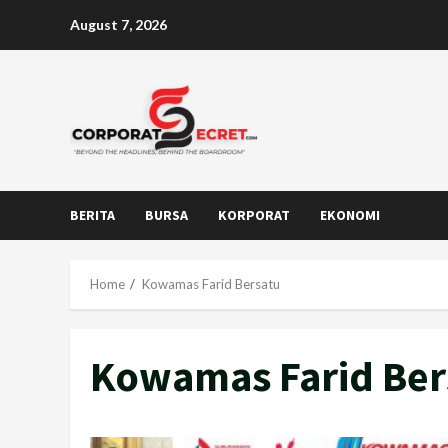
Skip
August 7, 2026
to
content
BERITA
BURSA
KORPORAT
EKONOMI
Home
Kowamas Farid Bersatu
Kowamas Farid Ber