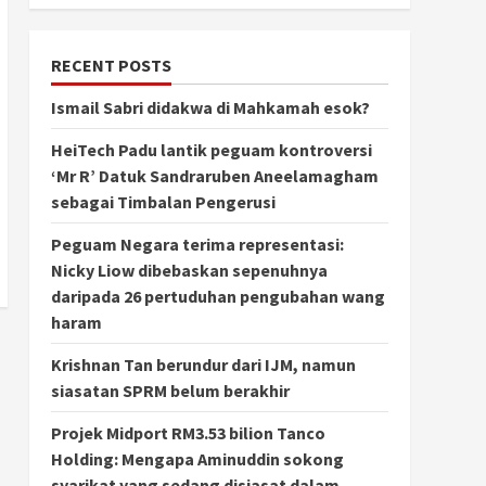
RECENT POSTS
Ismail Sabri didakwa di Mahkamah esok?
HeiTech Padu lantik peguam kontroversi
‘Mr R’ Datuk Sandraruben Aneelamagham
sebagai Timbalan Pengerusi
Peguam Negara terima representasi:
Nicky Liow dibebaskan sepenuhnya
daripada 26 pertuduhan pengubahan wang
haram
Krishnan Tan berundur dari IJM, namun
siasatan SPRM belum berakhir
Projek Midport RM3.53 bilion Tanco
Holding: Mengapa Aminuddin sokong
syarikat yang sedang disiasat dalam