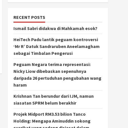
RECENT POSTS
Ismail Sabri didakwa di Mahkamah esok?
HeiTech Padu lantik peguam kontroversi
‘Mr R’ Datuk Sandraruben Aneelamagham
sebagai Timbalan Pengerusi
Peguam Negara terima representasi:
Nicky Liow dibebaskan sepenuhnya
daripada 26 pertuduhan pengubahan wang
haram
Krishnan Tan berundur dari IJM, namun
siasatan SPRM belum berakhir
Projek Midport RM3.53 bilion Tanco
Holding: Mengapa Aminuddin sokong
syarikat yang sedang disiasat dalam