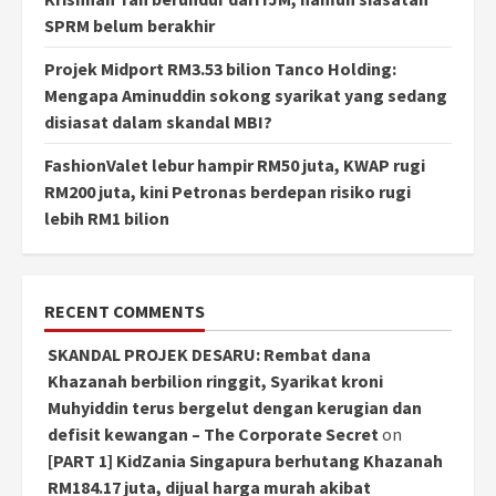
SPRM belum berakhir
Projek Midport RM3.53 bilion Tanco Holding:
Mengapa Aminuddin sokong syarikat yang sedang
disiasat dalam skandal MBI?
FashionValet lebur hampir RM50 juta, KWAP rugi
RM200 juta, kini Petronas berdepan risiko rugi
lebih RM1 bilion
RECENT COMMENTS
SKANDAL PROJEK DESARU: Rembat dana
Khazanah berbilion ringgit, Syarikat kroni
Muhyiddin terus bergelut dengan kerugian dan
defisit kewangan – The Corporate Secret
on
[PART 1] KidZania Singapura berhutang Khazanah
RM184.17 juta, dijual harga murah akibat