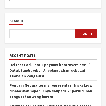
SEARCH
SEARCH
RECENT POSTS
HeiTech Padu lantik peguam kontroversi ‘Mr R’
Datuk Sandraruben Aneelamagham sebagai
Timbalan Pengerusi
Peguam Negara terima representasi: Nicky Liow
dibebaskan sepenuhnya daripada 26 pertuduhan
pengubahan wang haram
Krishnan Tan berundur dari IJM, namun siasatan