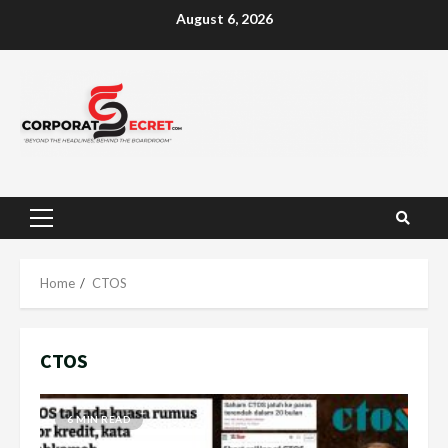
Skip
August 6, 2026
to
content
Primary
Menu
Home
CTOS
CTOS
6 MIN READ