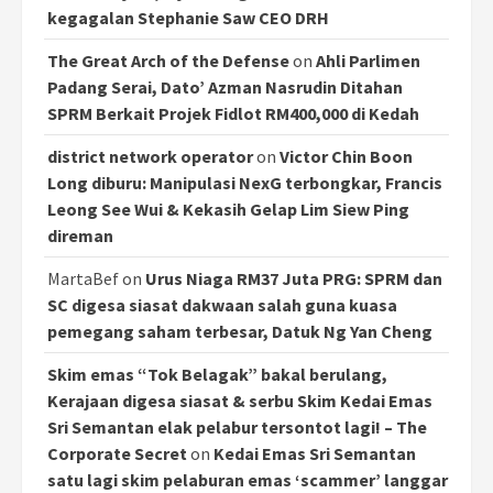
kegagalan Stephanie Saw CEO DRH
The Great Arch of the Defense
on
Ahli Parlimen
Padang Serai, Dato’ Azman Nasrudin Ditahan
SPRM Berkait Projek Fidlot RM400,000 di Kedah
district network operator
on
Victor Chin Boon
Long diburu: Manipulasi NexG terbongkar, Francis
Leong See Wui & Kekasih Gelap Lim Siew Ping
direman
MartaBef
on
Urus Niaga RM37 Juta PRG: SPRM dan
SC digesa siasat dakwaan salah guna kuasa
pemegang saham terbesar, Datuk Ng Yan Cheng
Skim emas “Tok Belagak” bakal berulang,
Kerajaan digesa siasat & serbu Skim Kedai Emas
Sri Semantan elak pelabur tersontot lagi! – The
Corporate Secret
on
Kedai Emas Sri Semantan
satu lagi skim pelaburan emas ‘scammer’ langgar