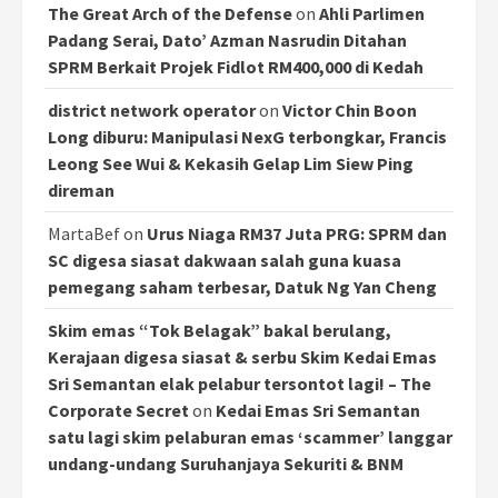
The Great Arch of the Defense
on
Ahli Parlimen
Padang Serai, Dato’ Azman Nasrudin Ditahan
SPRM Berkait Projek Fidlot RM400,000 di Kedah
district network operator
on
Victor Chin Boon
Long diburu: Manipulasi NexG terbongkar, Francis
Leong See Wui & Kekasih Gelap Lim Siew Ping
direman
MartaBef
on
Urus Niaga RM37 Juta PRG: SPRM dan
SC digesa siasat dakwaan salah guna kuasa
pemegang saham terbesar, Datuk Ng Yan Cheng
Skim emas “Tok Belagak” bakal berulang,
Kerajaan digesa siasat & serbu Skim Kedai Emas
Sri Semantan elak pelabur tersontot lagi! – The
Corporate Secret
on
Kedai Emas Sri Semantan
satu lagi skim pelaburan emas ‘scammer’ langgar
undang-undang Suruhanjaya Sekuriti & BNM