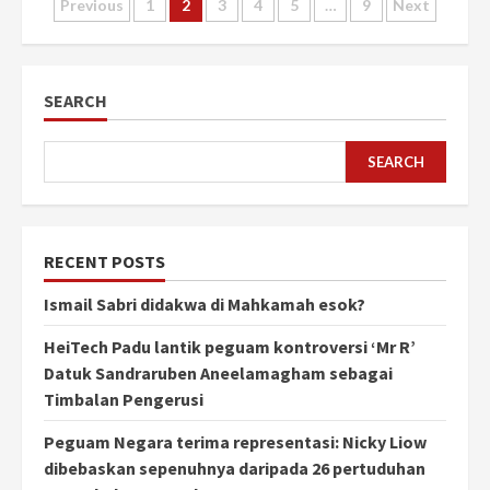
Posts
Previous
1
2
3
4
5
…
9
Next
pagination
SEARCH
SEARCH
RECENT POSTS
Ismail Sabri didakwa di Mahkamah esok?
HeiTech Padu lantik peguam kontroversi ‘Mr R’
Datuk Sandraruben Aneelamagham sebagai
Timbalan Pengerusi
Peguam Negara terima representasi: Nicky Liow
dibebaskan sepenuhnya daripada 26 pertuduhan