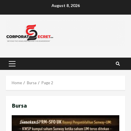
Skip
August 8, 2026
to
content
Primary
Menu
Home
Bursa
Page 2
Bursa
2 MIN READ