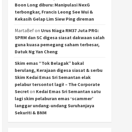
Boon Long diburu: Manipulasi NexG
terbongkar, Francis Leong See Wui &
Kekasih Gelap Lim Siew Ping direman
MartaBef
on
Urus Niaga RM37 Juta PRG:
SPRM dan SC digesa siasat dakwaan salah
guna kuasa pemegang saham terbesar,
Datuk Ng Yan Cheng
Skim emas “Tok Belagak” bakal
berulang, Kerajaan digesa siasat & serbu
Skim Kedai Emas Sri Semantan elak
pelabur tersontot lagi! – The Corporate
Secret
on
Kedai Emas Sri Semantan satu
lagi skim pelaburan emas ‘scammer’
langgar undang-undang Suruhanjaya
Sekuriti & BNM