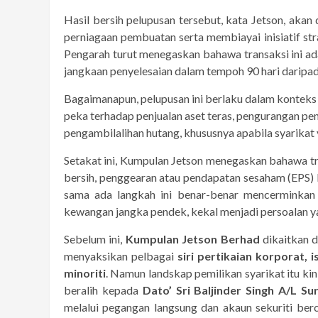
Hasil bersih pelupusan tersebut, kata Jetson, ak
perniagaan pembuatan serta membiayai inisiatif st
Pengarah turut menegaskan bahawa transaksi ini ad
jangkaan penyelesaian dalam tempoh 90 hari daripad
Bagaimanapun, pelupusan ini berlaku dalam konteks 
peka terhadap penjualan aset teras, pengurangan pen
pengambilalihan hutang, khususnya apabila syarikat
Setakat ini, Kumpulan Jetson menegaskan bahawa tr
bersih, penggearan atau pendapatan sesaham (EPS
sama ada langkah ini benar-benar mencerminkan 
kewangan jangka pendek, kekal menjadi persoalan ya
Sebelum ini,
Kumpulan Jetson Berhad
dikaitkan 
menyaksikan pelbagai
siri pertikaian korporat,
minoriti
. Namun landskap pemilikan syarikat itu ki
beralih kepada
Dato’ Sri Baljinder Singh A/L Su
melalui pegangan langsung dan akaun sekuriti ber