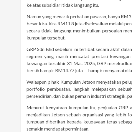
ke atas subsidiari tidak langsung itu.
Namun yang menarik perhatian pasaran, hanya RM3 jut
besar kira-kira RM11.8 juta diselesaikan melalui pe
secara tidak langsung menimbulkan persoalan meng
kumpulan tersebut.
GRP Sdn Bhd sebelum ini terlibat secara aktif dal
segmen yang masih mencatat prestasi kewangan p
kewangan berakhir 31 Mac 2025, GRP merekodkan 
bersih hampir RM14.77 juta — hampir menyamai nilai
Walaupun pihak Kumpulan Jetson menyatakan pelu
portfolio pembuatan, langkah melepaskan sebua
persendirian, dan bukan pemain industri strategik, 
Menurut kenyataan kumpulan itu, penjualan GRP a
menjadikan Jetson sebuah organisasi yang lebih f
tumpuan diberikan kepada keupayaan teras sebaga
semakin mendapat permintaan.