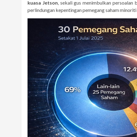
kuasa Jetson
, sekali gus menimbulkan persoalan b
perlindungan kepentingan pemegang saham minoriti