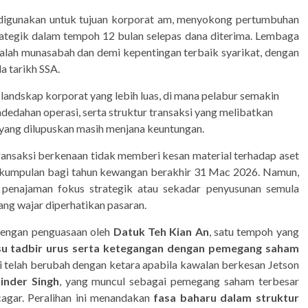
an digunakan untuk tujuan korporat am, menyokong pertumbuhan
rategik dalam tempoh 12 bulan selepas dana diterima. Lembaga
alah munasabah dan demi kepentingan terbaik syarikat, dengan
a tarikh SSA.
landskap korporat yang lebih luas, di mana pelabur semakin
dedahan operasi, serta struktur transaksi yang melibatkan
 yang dilupuskan masih menjana keuntungan.
ansaksi berkenaan tidak memberi kesan material terhadap aset
) kumpulan bagi tahun kewangan berakhir 31 Mac 2026. Namun,
penajaman fokus strategik atau sekadar penyusunan semula
ng wajar diperhatikan pasaran.
dengan penguasaan oleh
Datuk Teh Kian An
, satu tempoh yang
 isu tadbir urus serta ketegangan dengan pemegang saham
ni telah berubah dengan ketara apabila kawalan berkesan Jetson
rinder Singh
, yang muncul sebagai pemegang saham terbesar
cagar. Peralihan ini menandakan
fasa baharu dalam struktur