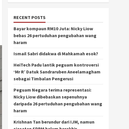
RECENT POSTS
Bayar kompaun RM10 Juta: Nicky Liow
bebas 26 pertuduhan pengubahan wang
haram
Ismail Sabri didakwa di Mahkamah esok?
HeiTech Padu lantik peguam kontroversi
‘Mr R’ Datuk Sandraruben Aneelamagham
sebagai Timbalan Pengerusi
Peguam Negara terima representasi:
Nicky Liow dibebaskan sepenuhnya
daripada 26 pertuduhan pengubahan wang
haram
Krishnan Tan berundur dari IJM, namun
siasatan SPRM belum berakhir