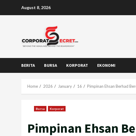
Skip
August 8, 2026
to
content
BERITA
BURSA
KORPORAT
EKONOMI
Home
2026
January
16
Pimpinan Ehsan Berhad Ber
Bursa
Korporat
Pimpinan Ehsan Be