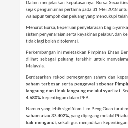
Dalam menjelaskan keputusannya, Bursa Securitie
sejak pengumuman pertama pada 31 Mei 2018 untu
walaupun tempoh dan peluang yang mencukupi telah 
Menurut Bursa, keperluan penyelarasan bagi Syarikat 
sistem penyenaraian serta keyakinan pelabur, dan 
tidak lagi boleh ditoleransi.
Perkembangan ini meletakkan Pimpinan Ehsan Berh
dilihat sebagai peluang terakhir untuk menyela
Malaysia.
Berdasarkan rekod pemegangan saham dan kepent
saham terbesar serta pengawal sebenar Pimpin
langsung dan tidak langsung melalui syarikat
. S
4.680%
kepentingan dalam PEB.
Namun yang lebih signifikan, Lim Beng Guan turut
saham atau 37.402%
, yang dipegang melalui
Pitah
hak mengundi
, sekali gus menjadikan kepentinga