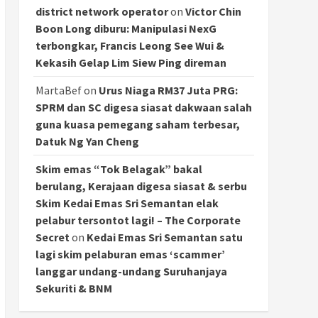
district network operator
on
Victor Chin
Boon Long diburu: Manipulasi NexG
terbongkar, Francis Leong See Wui &
Kekasih Gelap Lim Siew Ping direman
MartaBef
on
Urus Niaga RM37 Juta PRG:
SPRM dan SC digesa siasat dakwaan salah
guna kuasa pemegang saham terbesar,
Datuk Ng Yan Cheng
Skim emas “Tok Belagak” bakal
berulang, Kerajaan digesa siasat & serbu
Skim Kedai Emas Sri Semantan elak
pelabur tersontot lagi! – The Corporate
Secret
on
Kedai Emas Sri Semantan satu
lagi skim pelaburan emas ‘scammer’
langgar undang-undang Suruhanjaya
Sekuriti & BNM