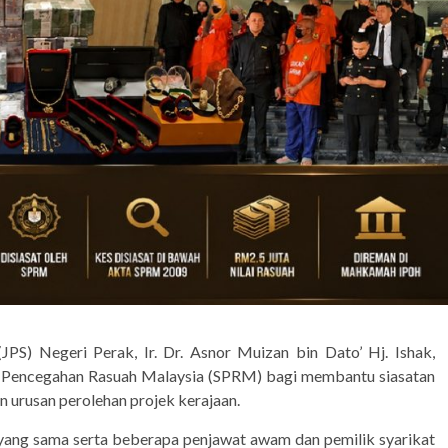
PS) Negeri Perak, Ir. Dr. Asnor Muizan bin Dato’ Hj. Ishak,
ya Pencegahan Rasuah Malaysia (SPRM) bagi membantu siasatan
n urusan perolehan projek kerajaan.
 yang sama serta beberapa penjawat awam dan pemilik syarikat