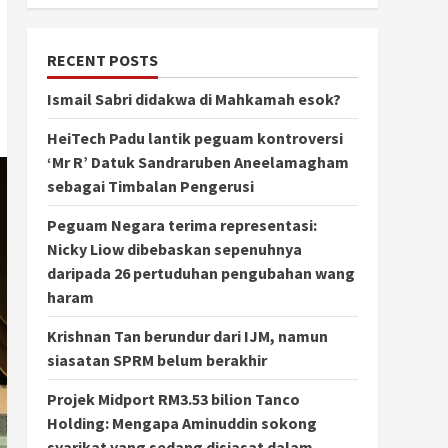
RECENT POSTS
Ismail Sabri didakwa di Mahkamah esok?
HeiTech Padu lantik peguam kontroversi
‘Mr R’ Datuk Sandraruben Aneelamagham
sebagai Timbalan Pengerusi
Peguam Negara terima representasi:
Nicky Liow dibebaskan sepenuhnya
daripada 26 pertuduhan pengubahan wang
haram
Krishnan Tan berundur dari IJM, namun
siasatan SPRM belum berakhir
Projek Midport RM3.53 bilion Tanco
Holding: Mengapa Aminuddin sokong
syarikat yang sedang disiasat dalam