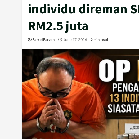
individu direman S
RM2.5 juta
Farrel Farzan
June 17, 2026
2 min read