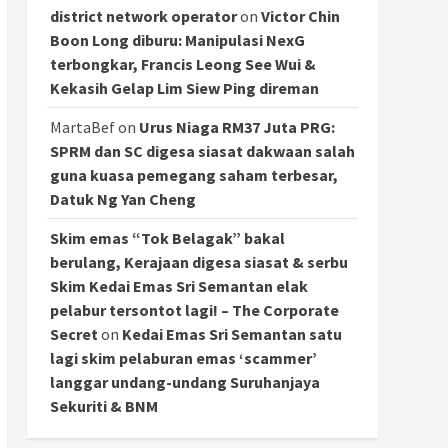
district network operator
on
Victor Chin
Boon Long diburu: Manipulasi NexG
terbongkar, Francis Leong See Wui &
Kekasih Gelap Lim Siew Ping direman
MartaBef
on
Urus Niaga RM37 Juta PRG:
SPRM dan SC digesa siasat dakwaan salah
guna kuasa pemegang saham terbesar,
Datuk Ng Yan Cheng
Skim emas “Tok Belagak” bakal
berulang, Kerajaan digesa siasat & serbu
Skim Kedai Emas Sri Semantan elak
pelabur tersontot lagi! – The Corporate
Secret
on
Kedai Emas Sri Semantan satu
lagi skim pelaburan emas ‘scammer’
langgar undang-undang Suruhanjaya
Sekuriti & BNM