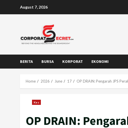
Skip
August 7, 2026
to
content
BERITA
BURSA
KORPORAT
EKONOMI
Home
2026
June
17
OP DRAIN: Pengarah JPS Perak
Kes
OP DRAIN: Pengara