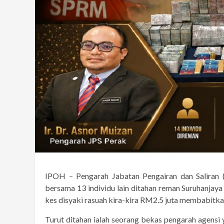
IPOH – Pengarah Jabatan Pengairan dan Saliran (J
bersama 13 individu lain ditahan reman Suruhanja
kes disyaki rasuah kira-kira RM2.5 juta membabitka
Turut ditahan ialah seorang bekas pengarah agensi