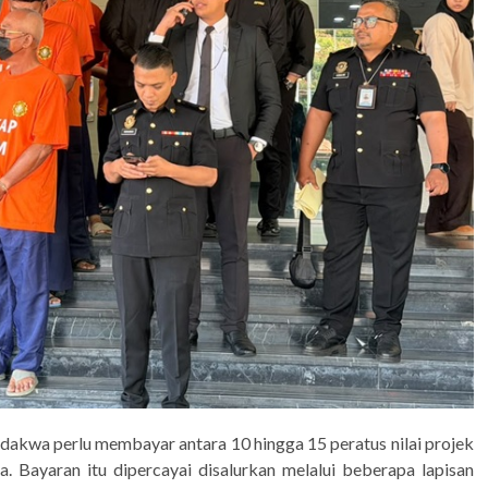
idakwa perlu membayar antara 10 hingga 15 peratus nilai projek
. Bayaran itu dipercayai disalurkan melalui beberapa lapisan