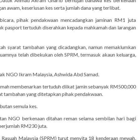
 Datuk Ahmad Akram Gharib berhujah bahawa kes berkenaan
n awam, keseriusan kes serta jumlah dana yang terlibat.
icara, pihak pendakwaan mencadangkan jaminan RM1 juta
uk pasport tertuduh diserahkan kepada mahkamah dan larangan
tah syarat tambahan yang dicadangkan, namun memaklumkan
guamnya telah dibekukan oleh SPRM, termasuk akaun keluarga,
pihak NGO Ikram Malaysia, Ashwida Abd Samad.
kamah membenarkan tertuduh diikat jamin sebanyak RM500,000
at tambahan yang ditetapkan pihak pendakwaan.
butan semula kes.
aitan NGO berkenaan ditahan reman selama sembilan hari bagi
erjumlah RM230 juta.
n Rasuah Malaysia (SPRM) turut menyita 18 kenderaan mewah,