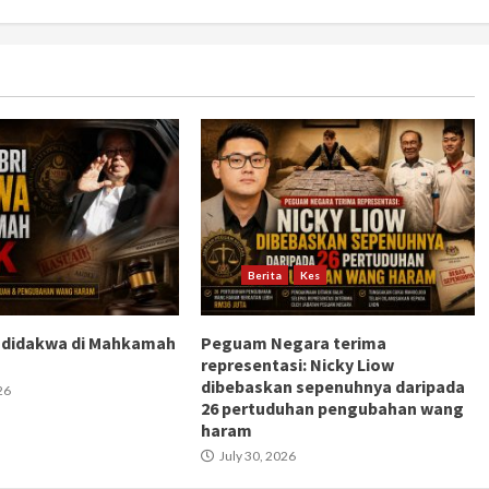
Berita
Kes
i didakwa di Mahkamah
Peguam Negara terima
representasi: Nicky Liow
dibebaskan sepenuhnya daripada
26
26 pertuduhan pengubahan wang
haram
July 30, 2026