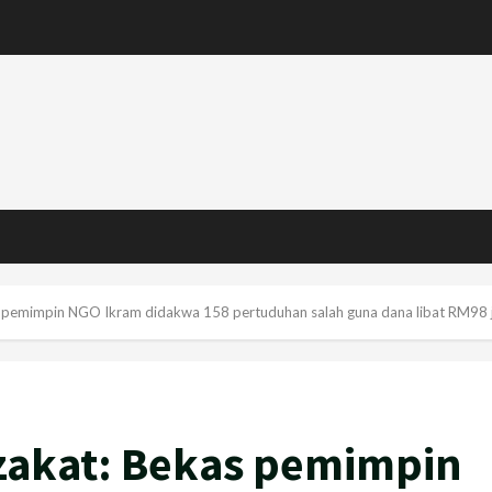
s pemimpin NGO Ikram didakwa 158 pertuduhan salah guna dana libat RM98 
zakat: Bekas pemimpin