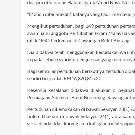
dua jam di hadapan Hakim Datuk Mohd Nasir Nordi
“Mohon dibicarakan,” katanya yang hadir memakai j
Mengikut pertuduhan, bagi 149 pertuduhan pertam
awam iaitu anggota Pertubuhan Ikram Malaysia ya
milik NGO berkenaan di Cawangan Bukit Bintang.
Dia didakwa telah menggunakan kedudukannya unt
kepada sebuah syarikat pengurusan yang mempunya
Bagi sembilan pertuduhan berikutnya, tertuduh di
sendiri berjumlah RM16,320,315.20.
Kesemua kesalahan didakwa dilakukan di pejabat
Perniagaan Adenium, Bukit Beruntung, Rawang antar
Pertuduhan dikemukakan di bawah Seksyen 23(1) A
boleh dihukum di bawah Seksyen 24(1) akta sam
serta denda tidak kurang lima kali ganda nilai suap