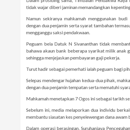
Dalam prosiding sama, Timbalan Pendakwa Raya
tidak wajar diberi jaminan memandangkan kepentinga
Namun sekiranya mahkamah menggunakan budi b
dengan dua penjamin serta syarat tambahan termas
mengganggu saksi pendakwaan.
Peguam bela Datuk N Sivananthan tidak memban
bahawa akaun bank beberapa syarikat milik anak 
sehingga menjejaskan pembayaran gaji pekerja.
Turut hadir sebagai pemerhati ialah peguam bagi 
Selepas mendengar hujahan kedua-dua pihak, mah
dengan dua penjamin tempatan serta mematuhi syar
Mahkamah menetapkan 7 Ogos ini sebagai tarikh se
Sebelum ini, media melaporkan dua individu berk
membantu siasatan kes penyelewengan dana awam b
Dalam operasi berasingan, Suruhanjaya Pencegaha