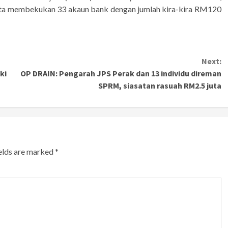
erta membekukan 33 akaun bank dengan jumlah kira-kira RM120
Next:
ki
OP DRAIN: Pengarah JPS Perak dan 13 individu direman
SPRM, siasatan rasuah RM2.5 juta
ields are marked
*