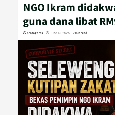
NGO Ikram didakwa
guna dana libat RM
protagoras
June 16, 2026
2 min read