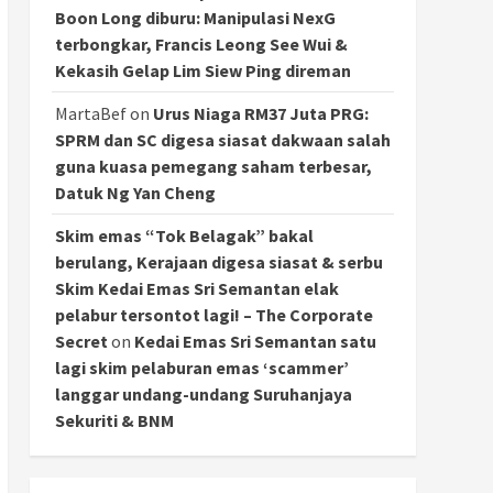
Boon Long diburu: Manipulasi NexG
terbongkar, Francis Leong See Wui &
Kekasih Gelap Lim Siew Ping direman
MartaBef
on
Urus Niaga RM37 Juta PRG:
SPRM dan SC digesa siasat dakwaan salah
guna kuasa pemegang saham terbesar,
Datuk Ng Yan Cheng
Skim emas “Tok Belagak” bakal
berulang, Kerajaan digesa siasat & serbu
Skim Kedai Emas Sri Semantan elak
pelabur tersontot lagi! – The Corporate
Secret
on
Kedai Emas Sri Semantan satu
lagi skim pelaburan emas ‘scammer’
langgar undang-undang Suruhanjaya
Sekuriti & BNM