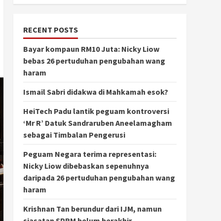
RECENT POSTS
Bayar kompaun RM10 Juta: Nicky Liow
bebas 26 pertuduhan pengubahan wang
haram
Ismail Sabri didakwa di Mahkamah esok?
HeiTech Padu lantik peguam kontroversi
‘Mr R’ Datuk Sandraruben Aneelamagham
sebagai Timbalan Pengerusi
Peguam Negara terima representasi:
Nicky Liow dibebaskan sepenuhnya
daripada 26 pertuduhan pengubahan wang
haram
Krishnan Tan berundur dari IJM, namun
siasatan SPRM belum berakhir