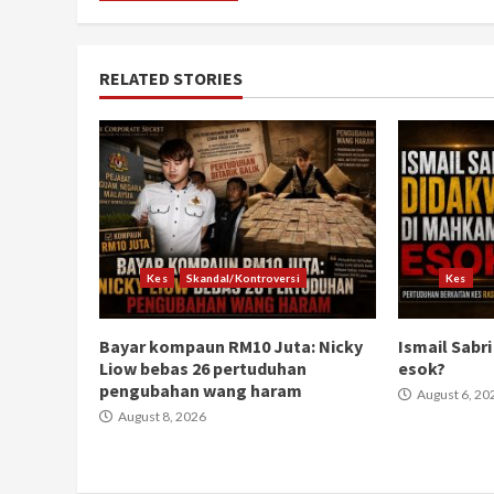
RELATED STORIES
Kes
Skandal/Kontroversi
Kes
Bayar kompaun RM10 Juta: Nicky
Ismail Sabr
Liow bebas 26 pertuduhan
esok?
pengubahan wang haram
August 6, 20
August 8, 2026