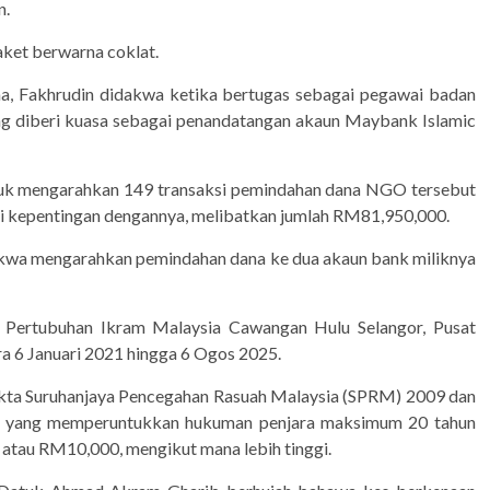
n.
aket berwarna coklat.
a, Fakhrudin didakwa ketika bertugas sebagai pegawai badan
ng diberi kuasa sebagai penandatangan akaun Maybank Islamic
uk mengarahkan 149 transaksi pemindahan dana NGO tersebut
i kepentingan dengannya, melibatkan jumlah RM81,950,000.
dakwa mengarahkan pemindahan dana ke dua akaun bank miliknya
 Pertubuhan Ikram Malaysia Cawangan Hulu Selangor, Pusat
a 6 Januari 2021 hingga 6 Ogos 2025.
kta Suruhanjaya Pencegahan Rasuah Malaysia (SPRM) 2009 dan
a, yang memperuntukkan hukuman penjara maksimum 20 tahun
an atau RM10,000, mengikut mana lebih tinggi.