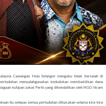
aysia Cawangan Hulu Selangor mengaku tidak bersalah di
 pertuduhan menyalahgunakan kedudukan membabitkan dana
iagaan kutipan zakat Perlis yang dikendalikan oleh NGO Ikram
kuan itu selepas semua pertuduhan dibacakan selama kira-kira