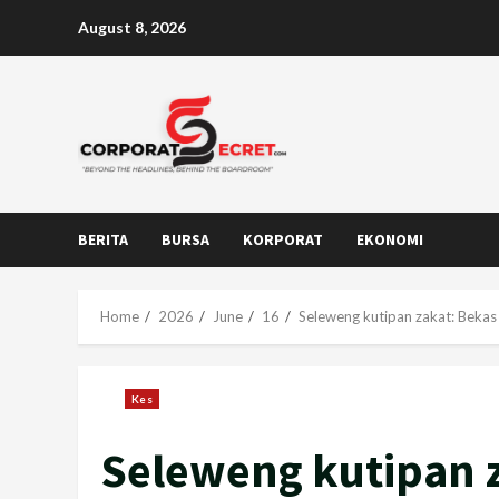
Skip
August 8, 2026
to
content
BERITA
BURSA
KORPORAT
EKONOMI
Home
2026
June
16
Seleweng kutipan zakat: Beka
Kes
Seleweng kutipan 