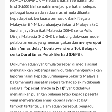
KUALA LUMPUR — Kedai Emas Sri Semantan Sdn
Bhd (KESS) kini semakin menjadi perhatian selepas
pelbagai laporan dan aduan rasmi mula dihantar
kepada pihak berkuasa termasuk Bank Negara
Malaysia (BNM), Suruhanjaya Sekuriti Malaysia (SC),
Suruhanjaya Syarikat Malaysia (SSM) serta Polis
Diraja Malaysia (PDRM) berhubung dakwaan model
pelaburan emas yang mencurigakan dan
menyerupai
skim “emas delay” kontroversi era Tok Belagak
serta Darul Emas Perak Berhad (DEPB).
Dokumen aduan yang mula tersebar di media sosial
menunjukkan beberapa individu telah mengemukakan
laporan rasmi kepada Suruhanjaya Sekuriti Malaysia
bagi meminta siasatan segera terhadap skim dikenali
sebagai
“Special Trade In (STI)”
yang didakwa
menjanjikan pulangan bulanan tetap kepada peserta
yang menyerahkan emas kepada syarikat bagi
tempoh tertentu. Dalam aduan tersebut, pengadu
mendakwa syarikat berkenaan aktif menggunakan