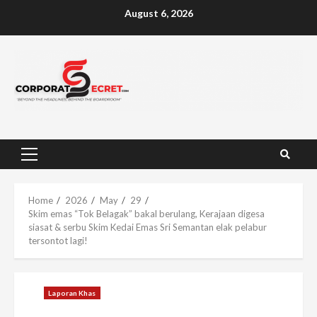
Skip
August 6, 2026
to
content
Primary
Menu
Home
2026
May
29
Skim emas “Tok Belagak” bakal berulang, Kerajaan digesa
siasat & serbu Skim Kedai Emas Sri Semantan elak pelabur
tersontot lagi!
Laporan Khas