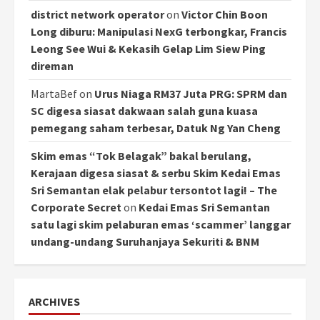
district network operator
on
Victor Chin Boon
Long diburu: Manipulasi NexG terbongkar, Francis
Leong See Wui & Kekasih Gelap Lim Siew Ping
direman
MartaBef
on
Urus Niaga RM37 Juta PRG: SPRM dan
SC digesa siasat dakwaan salah guna kuasa
pemegang saham terbesar, Datuk Ng Yan Cheng
Skim emas “Tok Belagak” bakal berulang,
Kerajaan digesa siasat & serbu Skim Kedai Emas
Sri Semantan elak pelabur tersontot lagi! – The
Corporate Secret
on
Kedai Emas Sri Semantan
satu lagi skim pelaburan emas ‘scammer’ langgar
undang-undang Suruhanjaya Sekuriti & BNM
ARCHIVES