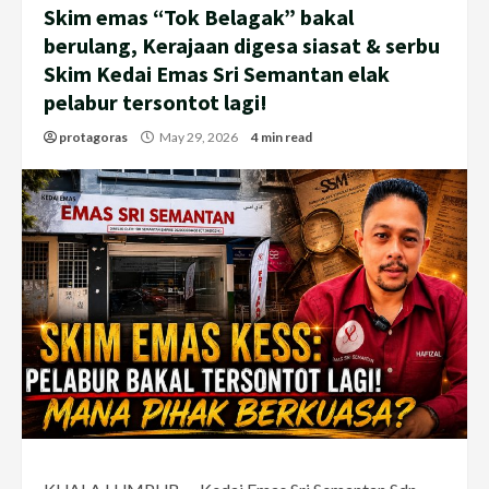
Skim emas “Tok Belagak” bakal
berulang, Kerajaan digesa siasat & serbu
Skim Kedai Emas Sri Semantan elak
pelabur tersontot lagi!
protagoras
May 29, 2026
4 min read