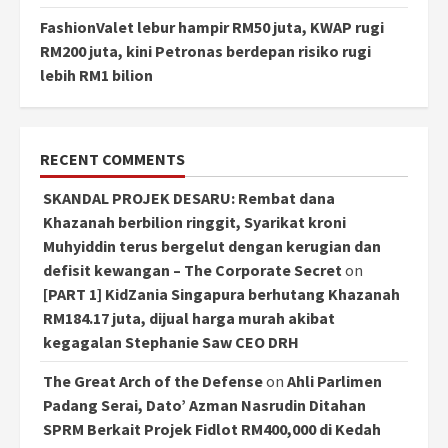
FashionValet lebur hampir RM50 juta, KWAP rugi
RM200 juta, kini Petronas berdepan risiko rugi
lebih RM1 bilion
RECENT COMMENTS
SKANDAL PROJEK DESARU: Rembat dana
Khazanah berbilion ringgit, Syarikat kroni
Muhyiddin terus bergelut dengan kerugian dan
defisit kewangan – The Corporate Secret
on
[PART 1] KidZania Singapura berhutang Khazanah
RM184.17 juta, dijual harga murah akibat
kegagalan Stephanie Saw CEO DRH
The Great Arch of the Defense
on
Ahli Parlimen
Padang Serai, Dato’ Azman Nasrudin Ditahan
SPRM Berkait Projek Fidlot RM400,000 di Kedah