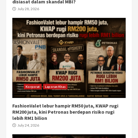
disiasat dalam skandal MBI?
July 28, 2026
Korporat
Laporan Khas
FashionValet lebur hampir RM50 juta, KWAP rugi
RM200 juta, kini Petronas berdepan risiko rugi
lebih RM1 bilion
July 24, 2026