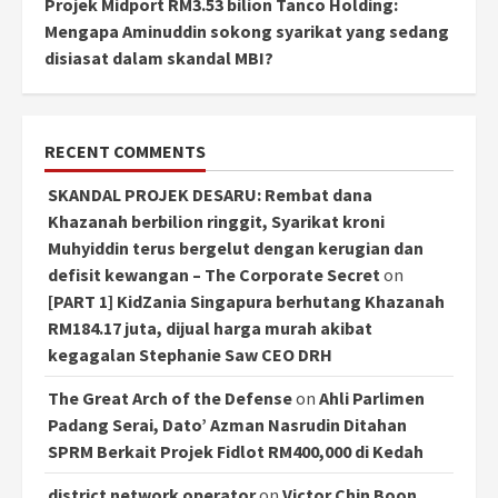
Projek Midport RM3.53 bilion Tanco Holding:
Mengapa Aminuddin sokong syarikat yang sedang
disiasat dalam skandal MBI?
RECENT COMMENTS
SKANDAL PROJEK DESARU: Rembat dana
Khazanah berbilion ringgit, Syarikat kroni
Muhyiddin terus bergelut dengan kerugian dan
defisit kewangan – The Corporate Secret
on
[PART 1] KidZania Singapura berhutang Khazanah
RM184.17 juta, dijual harga murah akibat
kegagalan Stephanie Saw CEO DRH
The Great Arch of the Defense
on
Ahli Parlimen
Padang Serai, Dato’ Azman Nasrudin Ditahan
SPRM Berkait Projek Fidlot RM400,000 di Kedah
district network operator
on
Victor Chin Boon