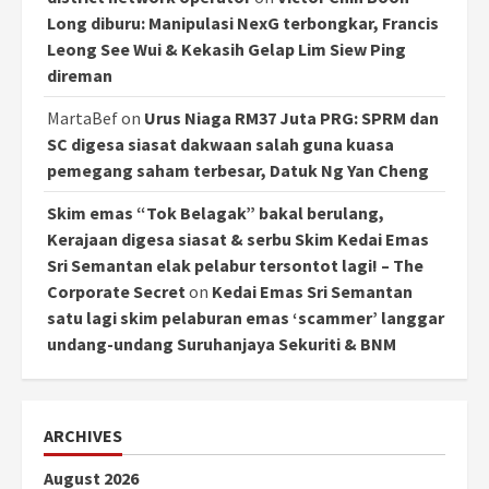
Long diburu: Manipulasi NexG terbongkar, Francis
Leong See Wui & Kekasih Gelap Lim Siew Ping
direman
MartaBef
on
Urus Niaga RM37 Juta PRG: SPRM dan
SC digesa siasat dakwaan salah guna kuasa
pemegang saham terbesar, Datuk Ng Yan Cheng
Skim emas “Tok Belagak” bakal berulang,
Kerajaan digesa siasat & serbu Skim Kedai Emas
Sri Semantan elak pelabur tersontot lagi! – The
Corporate Secret
on
Kedai Emas Sri Semantan
satu lagi skim pelaburan emas ‘scammer’ langgar
undang-undang Suruhanjaya Sekuriti & BNM
ARCHIVES
August 2026