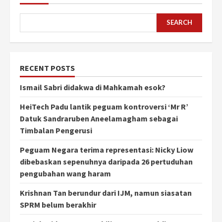
SEARCH
RECENT POSTS
Ismail Sabri didakwa di Mahkamah esok?
HeiTech Padu lantik peguam kontroversi ‘Mr R’
Datuk Sandraruben Aneelamagham sebagai
Timbalan Pengerusi
Peguam Negara terima representasi: Nicky Liow
dibebaskan sepenuhnya daripada 26 pertuduhan
pengubahan wang haram
Krishnan Tan berundur dari IJM, namun siasatan
SPRM belum berakhir